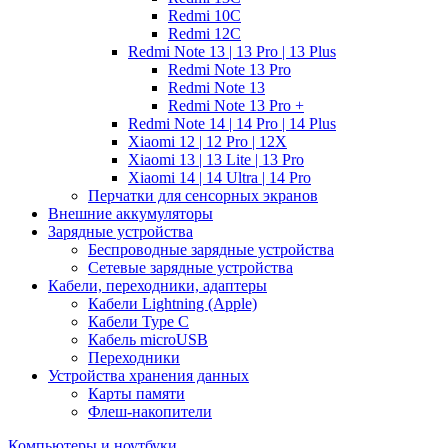
Redmi 10C
Redmi 12C
Redmi Note 13 | 13 Pro | 13 Plus
Redmi Note 13 Pro
Redmi Note 13
Redmi Note 13 Pro +
Redmi Note 14 | 14 Pro | 14 Plus
Xiaomi 12 | 12 Pro | 12X
Xiaomi 13 | 13 Lite | 13 Pro
Xiaomi 14 | 14 Ultra | 14 Pro
Перчатки для сенсорных экранов
Внешние аккумуляторы
Зарядные устройства
Беспроводные зарядные устройства
Сетевые зарядные устройства
Кабели, переходники, адаптеры
Кабели Lightning (Apple)
Кабели Type C
Кабель microUSB
Переходники
Устройства хранения данных
Карты памяти
Флеш-накопители
Компьютеры и ноутбуки