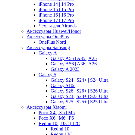
iPhone 14 | 14 Pro
iPhone 15 | 15 Pro
iPhone 16 | 16 Pro
iPhone 17 | 17 Pro
Чехлы для Airpods
Аксессуары Huawei/Honor
Аксессуары OnePlus
OnePlus Nord
Аксессуары Samsung
Galaxy A
Galaxy A55 | A35 | A25
Galaxy A56 | A36 | A26
Galaxy A 2023
Galaxy S
Galaxy S24 | S24+ | S24 Ultra
Galaxy S10e
Galaxy S26 | S26+ | S26 Ultra
Galaxy S23 | S23+ | S23 Ultra
Galaxy S25 | S25+ | S25 Ultra
Аксессуары Xiaomi
Poco X4 | X5 | M5
Poco X6 | M6 | F6
Redmi 10 | 10C | 12C
Redmi 10
Redmi 13C