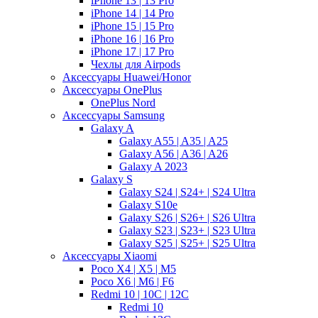
iPhone 13 | 13 Pro
iPhone 14 | 14 Pro
iPhone 15 | 15 Pro
iPhone 16 | 16 Pro
iPhone 17 | 17 Pro
Чехлы для Airpods
Аксессуары Huawei/Honor
Аксессуары OnePlus
OnePlus Nord
Аксессуары Samsung
Galaxy A
Galaxy A55 | A35 | A25
Galaxy A56 | A36 | A26
Galaxy A 2023
Galaxy S
Galaxy S24 | S24+ | S24 Ultra
Galaxy S10e
Galaxy S26 | S26+ | S26 Ultra
Galaxy S23 | S23+ | S23 Ultra
Galaxy S25 | S25+ | S25 Ultra
Аксессуары Xiaomi
Poco X4 | X5 | M5
Poco X6 | M6 | F6
Redmi 10 | 10C | 12C
Redmi 10