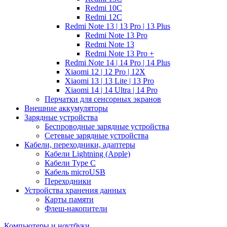
Redmi 10C
Redmi 12C
Redmi Note 13 | 13 Pro | 13 Plus
Redmi Note 13 Pro
Redmi Note 13
Redmi Note 13 Pro +
Redmi Note 14 | 14 Pro | 14 Plus
Xiaomi 12 | 12 Pro | 12X
Xiaomi 13 | 13 Lite | 13 Pro
Xiaomi 14 | 14 Ultra | 14 Pro
Перчатки для сенсорных экранов
Внешние аккумуляторы
Зарядные устройства
Беспроводные зарядные устройства
Сетевые зарядные устройства
Кабели, переходники, адаптеры
Кабели Lightning (Apple)
Кабели Type C
Кабель microUSB
Переходники
Устройства хранения данных
Карты памяти
Флеш-накопители
Компьютеры и ноутбуки