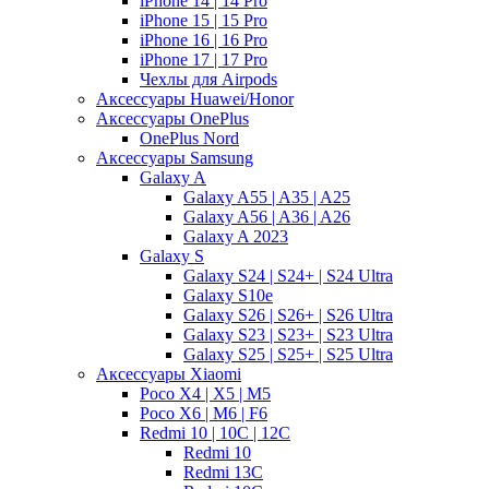
iPhone 14 | 14 Pro
iPhone 15 | 15 Pro
iPhone 16 | 16 Pro
iPhone 17 | 17 Pro
Чехлы для Airpods
Аксессуары Huawei/Honor
Аксессуары OnePlus
OnePlus Nord
Аксессуары Samsung
Galaxy A
Galaxy A55 | A35 | A25
Galaxy A56 | A36 | A26
Galaxy A 2023
Galaxy S
Galaxy S24 | S24+ | S24 Ultra
Galaxy S10e
Galaxy S26 | S26+ | S26 Ultra
Galaxy S23 | S23+ | S23 Ultra
Galaxy S25 | S25+ | S25 Ultra
Аксессуары Xiaomi
Poco X4 | X5 | M5
Poco X6 | M6 | F6
Redmi 10 | 10C | 12C
Redmi 10
Redmi 13C