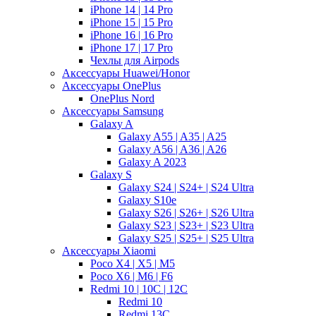
iPhone 14 | 14 Pro
iPhone 15 | 15 Pro
iPhone 16 | 16 Pro
iPhone 17 | 17 Pro
Чехлы для Airpods
Аксессуары Huawei/Honor
Аксессуары OnePlus
OnePlus Nord
Аксессуары Samsung
Galaxy A
Galaxy A55 | A35 | A25
Galaxy A56 | A36 | A26
Galaxy A 2023
Galaxy S
Galaxy S24 | S24+ | S24 Ultra
Galaxy S10e
Galaxy S26 | S26+ | S26 Ultra
Galaxy S23 | S23+ | S23 Ultra
Galaxy S25 | S25+ | S25 Ultra
Аксессуары Xiaomi
Poco X4 | X5 | M5
Poco X6 | M6 | F6
Redmi 10 | 10C | 12C
Redmi 10
Redmi 13C