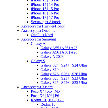
iPhone 13 | 13 Pro
iPhone 14 | 14 Pro
iPhone 15 | 15 Pro
iPhone 16 | 16 Pro
iPhone 17 | 17 Pro
Чехлы для Airpods
Аксессуары Huawei/Honor
Аксессуары OnePlus
OnePlus Nord
Аксессуары Samsung
Galaxy A
Galaxy A55 | A35 | A25
Galaxy A56 | A36 | A26
Galaxy A 2023
Galaxy S
Galaxy S24 | S24+ | S24 Ultra
Galaxy S10e
Galaxy S26 | S26+ | S26 Ultra
Galaxy S23 | S23+ | S23 Ultra
Galaxy S25 | S25+ | S25 Ultra
Аксессуары Xiaomi
Poco X4 | X5 | M5
Poco X6 | M6 | F6
Redmi 10 | 10C | 12C
Redmi 10