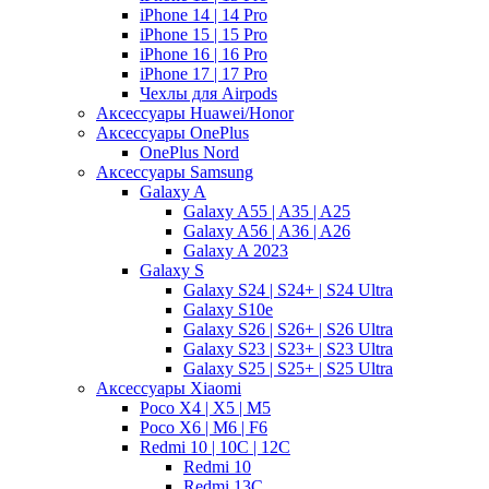
iPhone 14 | 14 Pro
iPhone 15 | 15 Pro
iPhone 16 | 16 Pro
iPhone 17 | 17 Pro
Чехлы для Airpods
Аксессуары Huawei/Honor
Аксессуары OnePlus
OnePlus Nord
Аксессуары Samsung
Galaxy A
Galaxy A55 | A35 | A25
Galaxy A56 | A36 | A26
Galaxy A 2023
Galaxy S
Galaxy S24 | S24+ | S24 Ultra
Galaxy S10e
Galaxy S26 | S26+ | S26 Ultra
Galaxy S23 | S23+ | S23 Ultra
Galaxy S25 | S25+ | S25 Ultra
Аксессуары Xiaomi
Poco X4 | X5 | M5
Poco X6 | M6 | F6
Redmi 10 | 10C | 12C
Redmi 10
Redmi 13C