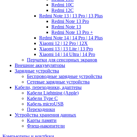
Redmi 10C
Redmi 12C
Redmi Note 13 | 13 Pro | 13 Plus
Redmi Note 13 Pro
Redmi Note 13
Redmi Note 13 Pro +
Redmi Note 14 | 14 Pro | 14 Plus
Xiaomi 12 | 12 Pro | 12X
Xiaomi 13 | 13 Lite | 13 Pro
Xiaomi 14 | 14 Ultra | 14 Pro
Перчатки для сенсорных экранов
Внешние аккумуляторы
Зарядные устройства
Беспроводные зарядные устройства
Сетевые зарядные устройства
Кабели, переходники, адаптеры
Кабели Lightning (Apple)
Кабели Type C
Кабель microUSB
Переходники
Устройства хранения данных
Карты памяти
Флеш-накопители
Компьютеры и ноутбуки