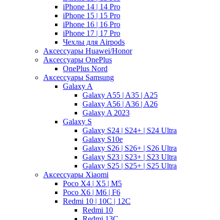
iPhone 14 | 14 Pro
iPhone 15 | 15 Pro
iPhone 16 | 16 Pro
iPhone 17 | 17 Pro
Чехлы для Airpods
Аксессуары Huawei/Honor
Аксессуары OnePlus
OnePlus Nord
Аксессуары Samsung
Galaxy A
Galaxy A55 | A35 | A25
Galaxy A56 | A36 | A26
Galaxy A 2023
Galaxy S
Galaxy S24 | S24+ | S24 Ultra
Galaxy S10e
Galaxy S26 | S26+ | S26 Ultra
Galaxy S23 | S23+ | S23 Ultra
Galaxy S25 | S25+ | S25 Ultra
Аксессуары Xiaomi
Poco X4 | X5 | M5
Poco X6 | M6 | F6
Redmi 10 | 10C | 12C
Redmi 10
Redmi 13C