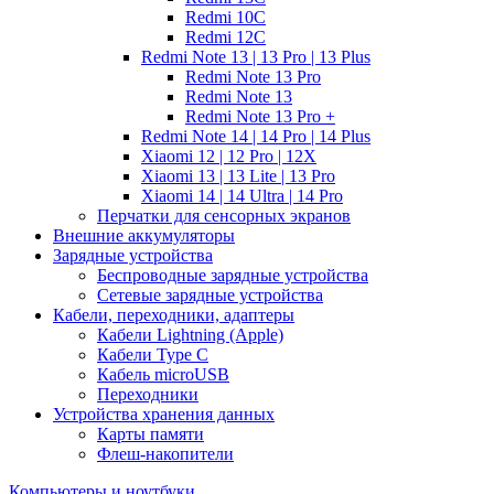
Redmi 10C
Redmi 12C
Redmi Note 13 | 13 Pro | 13 Plus
Redmi Note 13 Pro
Redmi Note 13
Redmi Note 13 Pro +
Redmi Note 14 | 14 Pro | 14 Plus
Xiaomi 12 | 12 Pro | 12X
Xiaomi 13 | 13 Lite | 13 Pro
Xiaomi 14 | 14 Ultra | 14 Pro
Перчатки для сенсорных экранов
Внешние аккумуляторы
Зарядные устройства
Беспроводные зарядные устройства
Сетевые зарядные устройства
Кабели, переходники, адаптеры
Кабели Lightning (Apple)
Кабели Type C
Кабель microUSB
Переходники
Устройства хранения данных
Карты памяти
Флеш-накопители
Компьютеры и ноутбуки