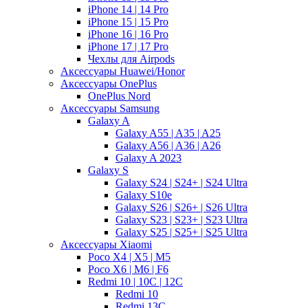
iPhone 14 | 14 Pro
iPhone 15 | 15 Pro
iPhone 16 | 16 Pro
iPhone 17 | 17 Pro
Чехлы для Airpods
Аксессуары Huawei/Honor
Аксессуары OnePlus
OnePlus Nord
Аксессуары Samsung
Galaxy A
Galaxy A55 | A35 | A25
Galaxy A56 | A36 | A26
Galaxy A 2023
Galaxy S
Galaxy S24 | S24+ | S24 Ultra
Galaxy S10e
Galaxy S26 | S26+ | S26 Ultra
Galaxy S23 | S23+ | S23 Ultra
Galaxy S25 | S25+ | S25 Ultra
Аксессуары Xiaomi
Poco X4 | X5 | M5
Poco X6 | M6 | F6
Redmi 10 | 10C | 12C
Redmi 10
Redmi 13C