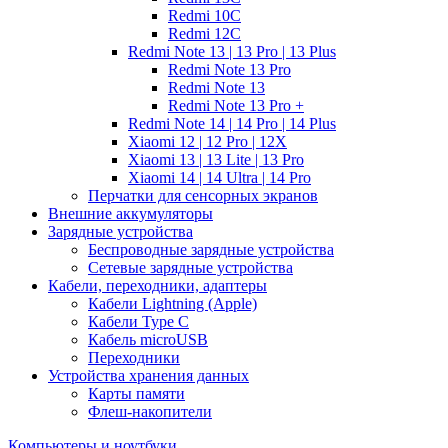
Redmi 10C
Redmi 12C
Redmi Note 13 | 13 Pro | 13 Plus
Redmi Note 13 Pro
Redmi Note 13
Redmi Note 13 Pro +
Redmi Note 14 | 14 Pro | 14 Plus
Xiaomi 12 | 12 Pro | 12X
Xiaomi 13 | 13 Lite | 13 Pro
Xiaomi 14 | 14 Ultra | 14 Pro
Перчатки для сенсорных экранов
Внешние аккумуляторы
Зарядные устройства
Беспроводные зарядные устройства
Сетевые зарядные устройства
Кабели, переходники, адаптеры
Кабели Lightning (Apple)
Кабели Type C
Кабель microUSB
Переходники
Устройства хранения данных
Карты памяти
Флеш-накопители
Компьютеры и ноутбуки