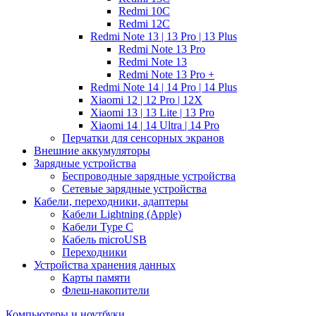
Redmi 10C
Redmi 12C
Redmi Note 13 | 13 Pro | 13 Plus
Redmi Note 13 Pro
Redmi Note 13
Redmi Note 13 Pro +
Redmi Note 14 | 14 Pro | 14 Plus
Xiaomi 12 | 12 Pro | 12X
Xiaomi 13 | 13 Lite | 13 Pro
Xiaomi 14 | 14 Ultra | 14 Pro
Перчатки для сенсорных экранов
Внешние аккумуляторы
Зарядные устройства
Беспроводные зарядные устройства
Сетевые зарядные устройства
Кабели, переходники, адаптеры
Кабели Lightning (Apple)
Кабели Type C
Кабель microUSB
Переходники
Устройства хранения данных
Карты памяти
Флеш-накопители
Компьютеры и ноутбуки