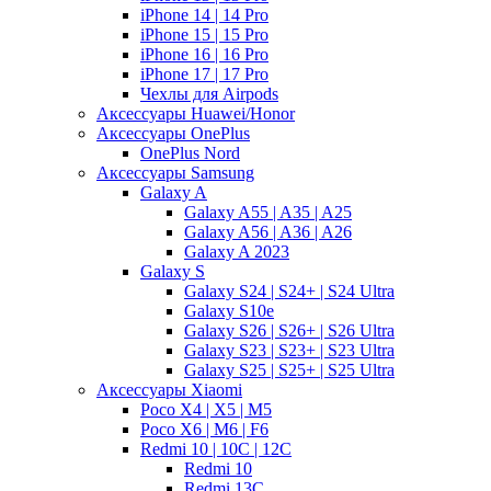
iPhone 14 | 14 Pro
iPhone 15 | 15 Pro
iPhone 16 | 16 Pro
iPhone 17 | 17 Pro
Чехлы для Airpods
Аксессуары Huawei/Honor
Аксессуары OnePlus
OnePlus Nord
Аксессуары Samsung
Galaxy A
Galaxy A55 | A35 | A25
Galaxy A56 | A36 | A26
Galaxy A 2023
Galaxy S
Galaxy S24 | S24+ | S24 Ultra
Galaxy S10e
Galaxy S26 | S26+ | S26 Ultra
Galaxy S23 | S23+ | S23 Ultra
Galaxy S25 | S25+ | S25 Ultra
Аксессуары Xiaomi
Poco X4 | X5 | M5
Poco X6 | M6 | F6
Redmi 10 | 10C | 12C
Redmi 10
Redmi 13C