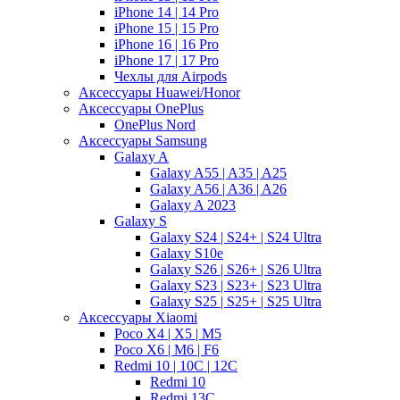
iPhone 14 | 14 Pro
iPhone 15 | 15 Pro
iPhone 16 | 16 Pro
iPhone 17 | 17 Pro
Чехлы для Airpods
Аксессуары Huawei/Honor
Аксессуары OnePlus
OnePlus Nord
Аксессуары Samsung
Galaxy A
Galaxy A55 | A35 | A25
Galaxy A56 | A36 | A26
Galaxy A 2023
Galaxy S
Galaxy S24 | S24+ | S24 Ultra
Galaxy S10e
Galaxy S26 | S26+ | S26 Ultra
Galaxy S23 | S23+ | S23 Ultra
Galaxy S25 | S25+ | S25 Ultra
Аксессуары Xiaomi
Poco X4 | X5 | M5
Poco X6 | M6 | F6
Redmi 10 | 10C | 12C
Redmi 10
Redmi 13C