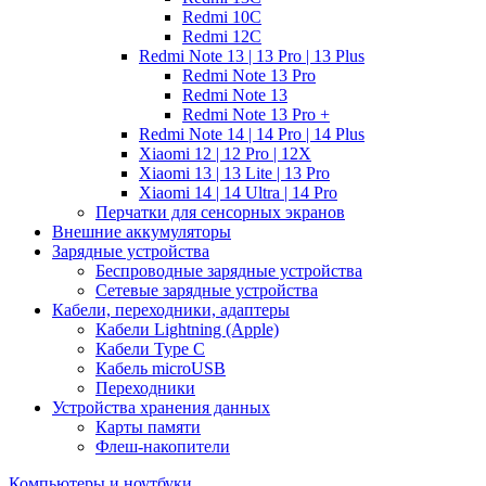
Redmi 10C
Redmi 12C
Redmi Note 13 | 13 Pro | 13 Plus
Redmi Note 13 Pro
Redmi Note 13
Redmi Note 13 Pro +
Redmi Note 14 | 14 Pro | 14 Plus
Xiaomi 12 | 12 Pro | 12X
Xiaomi 13 | 13 Lite | 13 Pro
Xiaomi 14 | 14 Ultra | 14 Pro
Перчатки для сенсорных экранов
Внешние аккумуляторы
Зарядные устройства
Беспроводные зарядные устройства
Сетевые зарядные устройства
Кабели, переходники, адаптеры
Кабели Lightning (Apple)
Кабели Type C
Кабель microUSB
Переходники
Устройства хранения данных
Карты памяти
Флеш-накопители
Компьютеры и ноутбуки