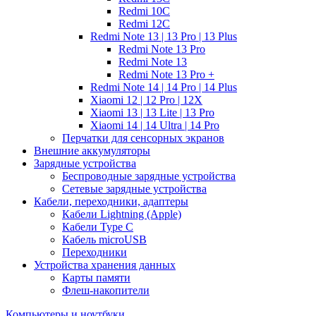
Redmi 10C
Redmi 12C
Redmi Note 13 | 13 Pro | 13 Plus
Redmi Note 13 Pro
Redmi Note 13
Redmi Note 13 Pro +
Redmi Note 14 | 14 Pro | 14 Plus
Xiaomi 12 | 12 Pro | 12X
Xiaomi 13 | 13 Lite | 13 Pro
Xiaomi 14 | 14 Ultra | 14 Pro
Перчатки для сенсорных экранов
Внешние аккумуляторы
Зарядные устройства
Беспроводные зарядные устройства
Сетевые зарядные устройства
Кабели, переходники, адаптеры
Кабели Lightning (Apple)
Кабели Type C
Кабель microUSB
Переходники
Устройства хранения данных
Карты памяти
Флеш-накопители
Компьютеры и ноутбуки