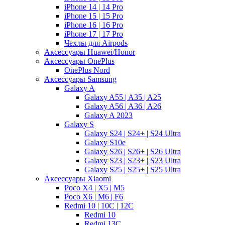
iPhone 14 | 14 Pro
iPhone 15 | 15 Pro
iPhone 16 | 16 Pro
iPhone 17 | 17 Pro
Чехлы для Airpods
Аксессуары Huawei/Honor
Аксессуары OnePlus
OnePlus Nord
Аксессуары Samsung
Galaxy A
Galaxy A55 | A35 | A25
Galaxy A56 | A36 | A26
Galaxy A 2023
Galaxy S
Galaxy S24 | S24+ | S24 Ultra
Galaxy S10e
Galaxy S26 | S26+ | S26 Ultra
Galaxy S23 | S23+ | S23 Ultra
Galaxy S25 | S25+ | S25 Ultra
Аксессуары Xiaomi
Poco X4 | X5 | M5
Poco X6 | M6 | F6
Redmi 10 | 10C | 12C
Redmi 10
Redmi 13C