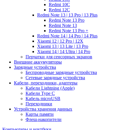
Redmi 10C
Redmi 12C
Redmi Note 13 | 13 Pro | 13 Plus
Redmi Note 13 Pro
Redmi Note 13
Redmi Note 13 Pro +
Redmi Note 14 | 14 Pro | 14 Plus
Xiaomi 12 | 12 Pro | 12X
Xiaomi 13 | 13 Lite | 13 Pro
Xiaomi 14 | 14 Ultra | 14 Pro
Перчатки для сенсорных экранов
Внешние аккумуляторы
Зарядные устройства
Беспроводные зарядные устройства
Сетевые зарядные устройства
Кабели, переходники, адаптеры
Кабели Lightning (Apple)
Кабели Type C
Кабель microUSB
Переходники
Устройства хранения данных
Карты памяти
Флеш-накопители
Компьютеры и ноутбуки