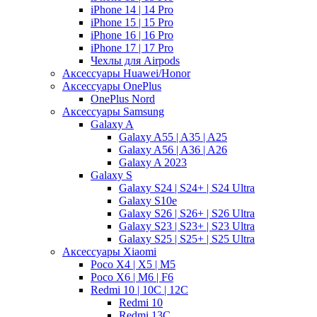
iPhone 14 | 14 Pro
iPhone 15 | 15 Pro
iPhone 16 | 16 Pro
iPhone 17 | 17 Pro
Чехлы для Airpods
Аксессуары Huawei/Honor
Аксессуары OnePlus
OnePlus Nord
Аксессуары Samsung
Galaxy A
Galaxy A55 | A35 | A25
Galaxy A56 | A36 | A26
Galaxy A 2023
Galaxy S
Galaxy S24 | S24+ | S24 Ultra
Galaxy S10e
Galaxy S26 | S26+ | S26 Ultra
Galaxy S23 | S23+ | S23 Ultra
Galaxy S25 | S25+ | S25 Ultra
Аксессуары Xiaomi
Poco X4 | X5 | M5
Poco X6 | M6 | F6
Redmi 10 | 10C | 12C
Redmi 10
Redmi 13C