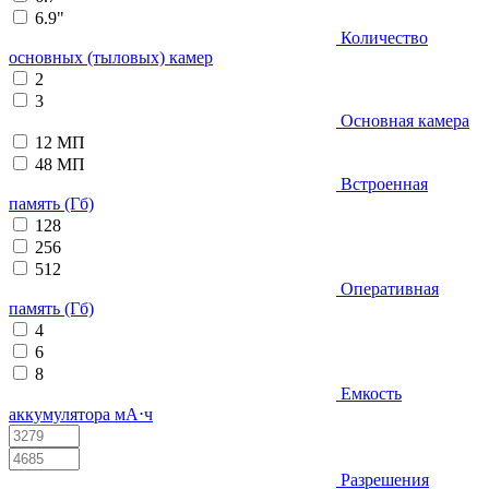
6.9"
Количество
основных (тыловых) камер
2
3
Основная камера
12 МП
48 МП
Встроенная
память (Гб)
128
256
512
Оперативная
память (Гб)
4
6
8
Емкость
аккумулятора мА⋅ч
Разрешения