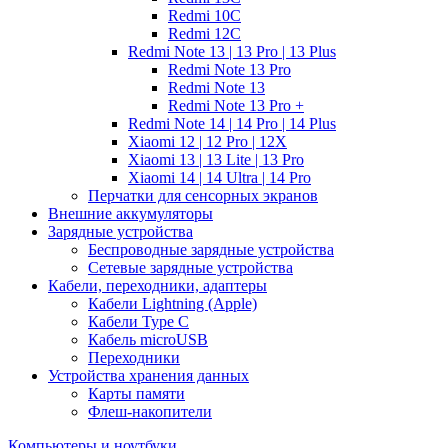
Redmi 10C
Redmi 12C
Redmi Note 13 | 13 Pro | 13 Plus
Redmi Note 13 Pro
Redmi Note 13
Redmi Note 13 Pro +
Redmi Note 14 | 14 Pro | 14 Plus
Xiaomi 12 | 12 Pro | 12X
Xiaomi 13 | 13 Lite | 13 Pro
Xiaomi 14 | 14 Ultra | 14 Pro
Перчатки для сенсорных экранов
Внешние аккумуляторы
Зарядные устройства
Беспроводные зарядные устройства
Сетевые зарядные устройства
Кабели, переходники, адаптеры
Кабели Lightning (Apple)
Кабели Type C
Кабель microUSB
Переходники
Устройства хранения данных
Карты памяти
Флеш-накопители
Компьютеры и ноутбуки