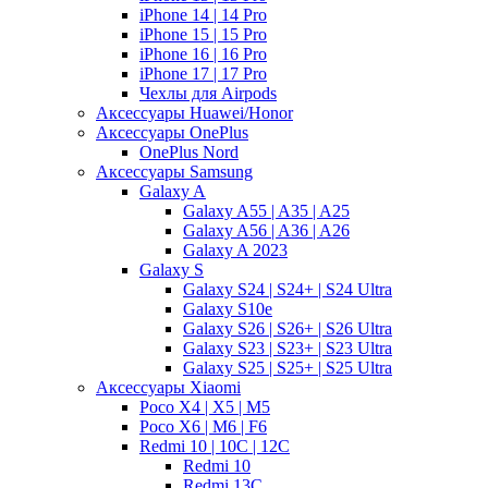
iPhone 14 | 14 Pro
iPhone 15 | 15 Pro
iPhone 16 | 16 Pro
iPhone 17 | 17 Pro
Чехлы для Airpods
Аксессуары Huawei/Honor
Аксессуары OnePlus
OnePlus Nord
Аксессуары Samsung
Galaxy A
Galaxy A55 | A35 | A25
Galaxy A56 | A36 | A26
Galaxy A 2023
Galaxy S
Galaxy S24 | S24+ | S24 Ultra
Galaxy S10e
Galaxy S26 | S26+ | S26 Ultra
Galaxy S23 | S23+ | S23 Ultra
Galaxy S25 | S25+ | S25 Ultra
Аксессуары Xiaomi
Poco X4 | X5 | M5
Poco X6 | M6 | F6
Redmi 10 | 10C | 12C
Redmi 10
Redmi 13C