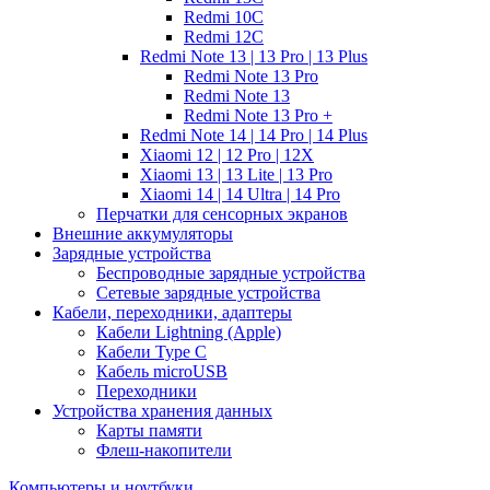
Redmi 10C
Redmi 12C
Redmi Note 13 | 13 Pro | 13 Plus
Redmi Note 13 Pro
Redmi Note 13
Redmi Note 13 Pro +
Redmi Note 14 | 14 Pro | 14 Plus
Xiaomi 12 | 12 Pro | 12X
Xiaomi 13 | 13 Lite | 13 Pro
Xiaomi 14 | 14 Ultra | 14 Pro
Перчатки для сенсорных экранов
Внешние аккумуляторы
Зарядные устройства
Беспроводные зарядные устройства
Сетевые зарядные устройства
Кабели, переходники, адаптеры
Кабели Lightning (Apple)
Кабели Type C
Кабель microUSB
Переходники
Устройства хранения данных
Карты памяти
Флеш-накопители
Компьютеры и ноутбуки