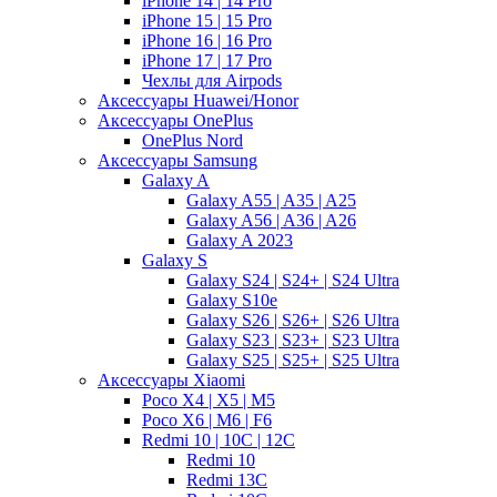
iPhone 14 | 14 Pro
iPhone 15 | 15 Pro
iPhone 16 | 16 Pro
iPhone 17 | 17 Pro
Чехлы для Airpods
Аксессуары Huawei/Honor
Аксессуары OnePlus
OnePlus Nord
Аксессуары Samsung
Galaxy A
Galaxy A55 | A35 | A25
Galaxy A56 | A36 | A26
Galaxy A 2023
Galaxy S
Galaxy S24 | S24+ | S24 Ultra
Galaxy S10e
Galaxy S26 | S26+ | S26 Ultra
Galaxy S23 | S23+ | S23 Ultra
Galaxy S25 | S25+ | S25 Ultra
Аксессуары Xiaomi
Poco X4 | X5 | M5
Poco X6 | M6 | F6
Redmi 10 | 10C | 12C
Redmi 10
Redmi 13C