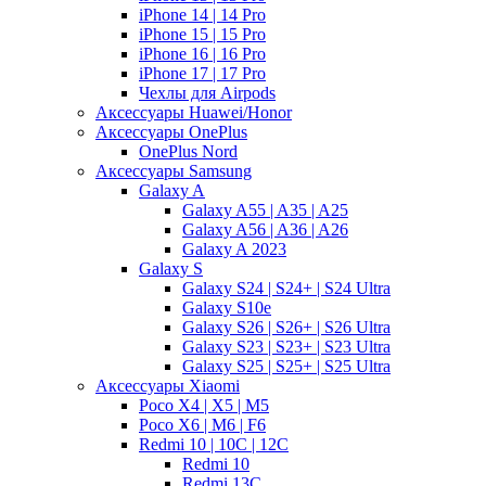
iPhone 14 | 14 Pro
iPhone 15 | 15 Pro
iPhone 16 | 16 Pro
iPhone 17 | 17 Pro
Чехлы для Airpods
Аксессуары Huawei/Honor
Аксессуары OnePlus
OnePlus Nord
Аксессуары Samsung
Galaxy A
Galaxy A55 | A35 | A25
Galaxy A56 | A36 | A26
Galaxy A 2023
Galaxy S
Galaxy S24 | S24+ | S24 Ultra
Galaxy S10e
Galaxy S26 | S26+ | S26 Ultra
Galaxy S23 | S23+ | S23 Ultra
Galaxy S25 | S25+ | S25 Ultra
Аксессуары Xiaomi
Poco X4 | X5 | M5
Poco X6 | M6 | F6
Redmi 10 | 10C | 12C
Redmi 10
Redmi 13C