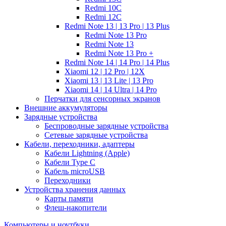
Redmi 10C
Redmi 12C
Redmi Note 13 | 13 Pro | 13 Plus
Redmi Note 13 Pro
Redmi Note 13
Redmi Note 13 Pro +
Redmi Note 14 | 14 Pro | 14 Plus
Xiaomi 12 | 12 Pro | 12X
Xiaomi 13 | 13 Lite | 13 Pro
Xiaomi 14 | 14 Ultra | 14 Pro
Перчатки для сенсорных экранов
Внешние аккумуляторы
Зарядные устройства
Беспроводные зарядные устройства
Сетевые зарядные устройства
Кабели, переходники, адаптеры
Кабели Lightning (Apple)
Кабели Type C
Кабель microUSB
Переходники
Устройства хранения данных
Карты памяти
Флеш-накопители
Компьютеры и ноутбуки