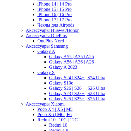
iPhone 14 | 14 Pro
iPhone 15 | 15 Pro
iPhone 16 | 16 Pro
iPhone 17 | 17 Pro
Чехлы для Airpods
Аксессуары Huawei/Honor
Аксессуары OnePlus
OnePlus Nord
Аксессуары Samsung
Galaxy A
Galaxy A55 | A35 | A25
Galaxy A56 | A36 | A26
Galaxy A 2023
Galaxy S
Galaxy S24 | S24+ | S24 Ultra
Galaxy S10e
Galaxy S26 | S26+ | S26 Ultra
Galaxy S23 | S23+ | S23 Ultra
Galaxy S25 | S25+ | S25 Ultra
Аксессуары Xiaomi
Poco X4 | X5 | M5
Poco X6 | M6 | F6
Redmi 10 | 10C | 12C
Redmi 10
Redmi 13C