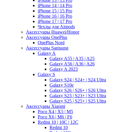
iPhone 13 | 13 Pro
iPhone 14 | 14 Pro
iPhone 15 | 15 Pro
iPhone 16 | 16 Pro
iPhone 17 | 17 Pro
Чехлы для Airpods
Аксессуары Huawei/Honor
Аксессуары OnePlus
OnePlus Nord
Аксессуары Samsung
Galaxy A
Galaxy A55 | A35 | A25
Galaxy A56 | A36 | A26
Galaxy A 2023
Galaxy S
Galaxy S24 | S24+ | S24 Ultra
Galaxy S10e
Galaxy S26 | S26+ | S26 Ultra
Galaxy S23 | S23+ | S23 Ultra
Galaxy S25 | S25+ | S25 Ultra
Аксессуары Xiaomi
Poco X4 | X5 | M5
Poco X6 | M6 | F6
Redmi 10 | 10C | 12C
Redmi 10