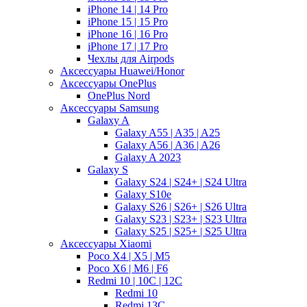
iPhone 14 | 14 Pro
iPhone 15 | 15 Pro
iPhone 16 | 16 Pro
iPhone 17 | 17 Pro
Чехлы для Airpods
Аксессуары Huawei/Honor
Аксессуары OnePlus
OnePlus Nord
Аксессуары Samsung
Galaxy A
Galaxy A55 | A35 | A25
Galaxy A56 | A36 | A26
Galaxy A 2023
Galaxy S
Galaxy S24 | S24+ | S24 Ultra
Galaxy S10e
Galaxy S26 | S26+ | S26 Ultra
Galaxy S23 | S23+ | S23 Ultra
Galaxy S25 | S25+ | S25 Ultra
Аксессуары Xiaomi
Poco X4 | X5 | M5
Poco X6 | M6 | F6
Redmi 10 | 10C | 12C
Redmi 10
Redmi 13C