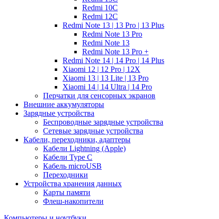
Redmi 10C
Redmi 12C
Redmi Note 13 | 13 Pro | 13 Plus
Redmi Note 13 Pro
Redmi Note 13
Redmi Note 13 Pro +
Redmi Note 14 | 14 Pro | 14 Plus
Xiaomi 12 | 12 Pro | 12X
Xiaomi 13 | 13 Lite | 13 Pro
Xiaomi 14 | 14 Ultra | 14 Pro
Перчатки для сенсорных экранов
Внешние аккумуляторы
Зарядные устройства
Беспроводные зарядные устройства
Сетевые зарядные устройства
Кабели, переходники, адаптеры
Кабели Lightning (Apple)
Кабели Type C
Кабель microUSB
Переходники
Устройства хранения данных
Карты памяти
Флеш-накопители
Компьютеры и ноутбуки