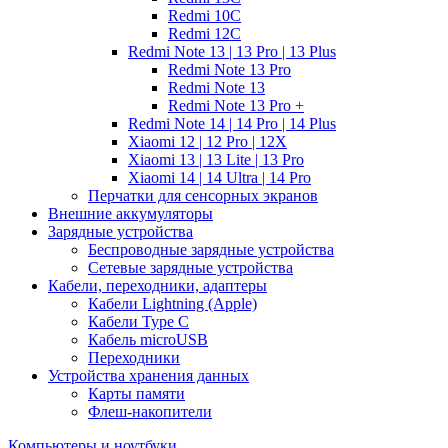
Redmi 10C
Redmi 12C
Redmi Note 13 | 13 Pro | 13 Plus
Redmi Note 13 Pro
Redmi Note 13
Redmi Note 13 Pro +
Redmi Note 14 | 14 Pro | 14 Plus
Xiaomi 12 | 12 Pro | 12X
Xiaomi 13 | 13 Lite | 13 Pro
Xiaomi 14 | 14 Ultra | 14 Pro
Перчатки для сенсорных экранов
Внешние аккумуляторы
Зарядные устройства
Беспроводные зарядные устройства
Сетевые зарядные устройства
Кабели, переходники, адаптеры
Кабели Lightning (Apple)
Кабели Type C
Кабель microUSB
Переходники
Устройства хранения данных
Карты памяти
Флеш-накопители
Компьютеры и ноутбуки