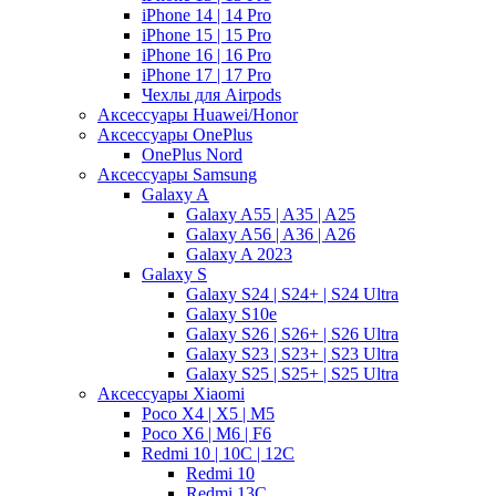
iPhone 14 | 14 Pro
iPhone 15 | 15 Pro
iPhone 16 | 16 Pro
iPhone 17 | 17 Pro
Чехлы для Airpods
Аксессуары Huawei/Honor
Аксессуары OnePlus
OnePlus Nord
Аксессуары Samsung
Galaxy A
Galaxy A55 | A35 | A25
Galaxy A56 | A36 | A26
Galaxy A 2023
Galaxy S
Galaxy S24 | S24+ | S24 Ultra
Galaxy S10e
Galaxy S26 | S26+ | S26 Ultra
Galaxy S23 | S23+ | S23 Ultra
Galaxy S25 | S25+ | S25 Ultra
Аксессуары Xiaomi
Poco X4 | X5 | M5
Poco X6 | M6 | F6
Redmi 10 | 10C | 12C
Redmi 10
Redmi 13C