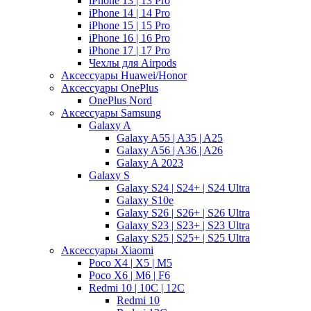
iPhone 13 | 13 Pro
iPhone 14 | 14 Pro
iPhone 15 | 15 Pro
iPhone 16 | 16 Pro
iPhone 17 | 17 Pro
Чехлы для Airpods
Аксессуары Huawei/Honor
Аксессуары OnePlus
OnePlus Nord
Аксессуары Samsung
Galaxy A
Galaxy A55 | A35 | A25
Galaxy A56 | A36 | A26
Galaxy A 2023
Galaxy S
Galaxy S24 | S24+ | S24 Ultra
Galaxy S10e
Galaxy S26 | S26+ | S26 Ultra
Galaxy S23 | S23+ | S23 Ultra
Galaxy S25 | S25+ | S25 Ultra
Аксессуары Xiaomi
Poco X4 | X5 | M5
Poco X6 | M6 | F6
Redmi 10 | 10C | 12C
Redmi 10