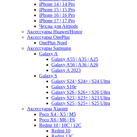
iPhone 14 | 14 Pro
iPhone 15 | 15 Pro
iPhone 16 | 16 Pro
iPhone 17 | 17 Pro
Чехлы для Airpods
Аксессуары Huawei/Honor
Аксессуары OnePlus
OnePlus Nord
Аксессуары Samsung
Galaxy A
Galaxy A55 | A35 | A25
Galaxy A56 | A36 | A26
Galaxy A 2023
Galaxy S
Galaxy S24 | S24+ | S24 Ultra
Galaxy S10e
Galaxy S26 | S26+ | S26 Ultra
Galaxy S23 | S23+ | S23 Ultra
Galaxy S25 | S25+ | S25 Ultra
Аксессуары Xiaomi
Poco X4 | X5 | M5
Poco X6 | M6 | F6
Redmi 10 | 10C | 12C
Redmi 10
Redmi 13C