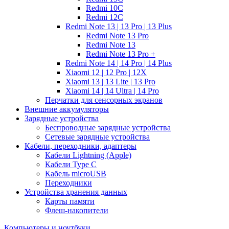
Redmi 10C
Redmi 12C
Redmi Note 13 | 13 Pro | 13 Plus
Redmi Note 13 Pro
Redmi Note 13
Redmi Note 13 Pro +
Redmi Note 14 | 14 Pro | 14 Plus
Xiaomi 12 | 12 Pro | 12X
Xiaomi 13 | 13 Lite | 13 Pro
Xiaomi 14 | 14 Ultra | 14 Pro
Перчатки для сенсорных экранов
Внешние аккумуляторы
Зарядные устройства
Беспроводные зарядные устройства
Сетевые зарядные устройства
Кабели, переходники, адаптеры
Кабели Lightning (Apple)
Кабели Type C
Кабель microUSB
Переходники
Устройства хранения данных
Карты памяти
Флеш-накопители
Компьютеры и ноутбуки