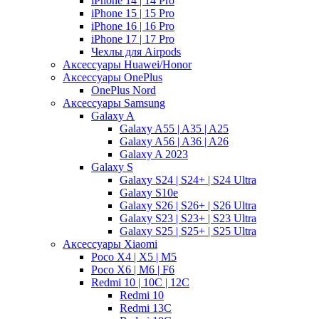
iPhone 14 | 14 Pro
iPhone 15 | 15 Pro
iPhone 16 | 16 Pro
iPhone 17 | 17 Pro
Чехлы для Airpods
Аксессуары Huawei/Honor
Аксессуары OnePlus
OnePlus Nord
Аксессуары Samsung
Galaxy A
Galaxy A55 | A35 | A25
Galaxy A56 | A36 | A26
Galaxy A 2023
Galaxy S
Galaxy S24 | S24+ | S24 Ultra
Galaxy S10e
Galaxy S26 | S26+ | S26 Ultra
Galaxy S23 | S23+ | S23 Ultra
Galaxy S25 | S25+ | S25 Ultra
Аксессуары Xiaomi
Poco X4 | X5 | M5
Poco X6 | M6 | F6
Redmi 10 | 10C | 12C
Redmi 10
Redmi 13C