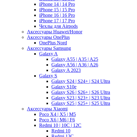
iPhone 14 | 14 Pro
iPhone 15 | 15 Pro
iPhone 16 | 16 Pro
iPhone 17 | 17 Pro
Чехлы для Airpods
Аксессуары Huawei/Honor
Аксессуары OnePlus
OnePlus Nord
Аксессуары Samsung
Galaxy A
Galaxy A55 | A35 | A25
Galaxy A56 | A36 | A26
Galaxy A 2023
Galaxy S
Galaxy S24 | S24+ | S24 Ultra
Galaxy S10e
Galaxy S26 | S26+ | S26 Ultra
Galaxy S23 | S23+ | S23 Ultra
Galaxy S25 | S25+ | S25 Ultra
Аксессуары Xiaomi
Poco X4 | X5 | M5
Poco X6 | M6 | F6
Redmi 10 | 10C | 12C
Redmi 10
Redmi 13C