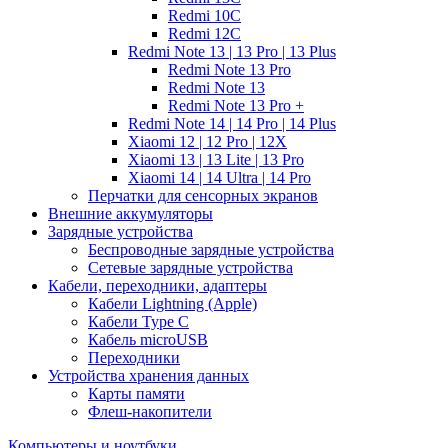
Redmi 10C
Redmi 12C
Redmi Note 13 | 13 Pro | 13 Plus
Redmi Note 13 Pro
Redmi Note 13
Redmi Note 13 Pro +
Redmi Note 14 | 14 Pro | 14 Plus
Xiaomi 12 | 12 Pro | 12X
Xiaomi 13 | 13 Lite | 13 Pro
Xiaomi 14 | 14 Ultra | 14 Pro
Перчатки для сенсорных экранов
Внешние аккумуляторы
Зарядные устройства
Беспроводные зарядные устройства
Сетевые зарядные устройства
Кабели, переходники, адаптеры
Кабели Lightning (Apple)
Кабели Type C
Кабель microUSB
Переходники
Устройства хранения данных
Карты памяти
Флеш-накопители
Компьютеры и ноутбуки