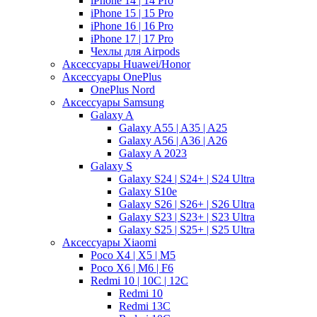
iPhone 14 | 14 Pro
iPhone 15 | 15 Pro
iPhone 16 | 16 Pro
iPhone 17 | 17 Pro
Чехлы для Airpods
Аксессуары Huawei/Honor
Аксессуары OnePlus
OnePlus Nord
Аксессуары Samsung
Galaxy A
Galaxy A55 | A35 | A25
Galaxy A56 | A36 | A26
Galaxy A 2023
Galaxy S
Galaxy S24 | S24+ | S24 Ultra
Galaxy S10e
Galaxy S26 | S26+ | S26 Ultra
Galaxy S23 | S23+ | S23 Ultra
Galaxy S25 | S25+ | S25 Ultra
Аксессуары Xiaomi
Poco X4 | X5 | M5
Poco X6 | M6 | F6
Redmi 10 | 10C | 12C
Redmi 10
Redmi 13C