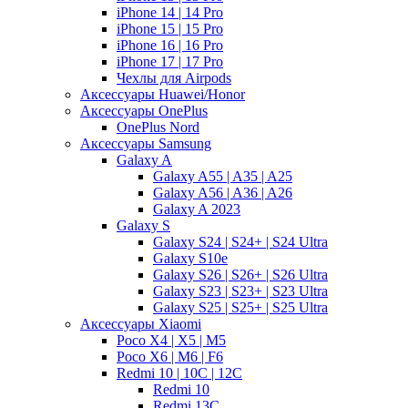
iPhone 14 | 14 Pro
iPhone 15 | 15 Pro
iPhone 16 | 16 Pro
iPhone 17 | 17 Pro
Чехлы для Airpods
Аксессуары Huawei/Honor
Аксессуары OnePlus
OnePlus Nord
Аксессуары Samsung
Galaxy A
Galaxy A55 | A35 | A25
Galaxy A56 | A36 | A26
Galaxy A 2023
Galaxy S
Galaxy S24 | S24+ | S24 Ultra
Galaxy S10e
Galaxy S26 | S26+ | S26 Ultra
Galaxy S23 | S23+ | S23 Ultra
Galaxy S25 | S25+ | S25 Ultra
Аксессуары Xiaomi
Poco X4 | X5 | M5
Poco X6 | M6 | F6
Redmi 10 | 10C | 12C
Redmi 10
Redmi 13C