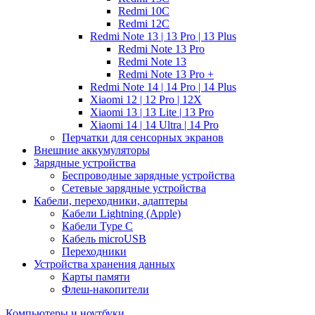
Redmi 10C
Redmi 12C
Redmi Note 13 | 13 Pro | 13 Plus
Redmi Note 13 Pro
Redmi Note 13
Redmi Note 13 Pro +
Redmi Note 14 | 14 Pro | 14 Plus
Xiaomi 12 | 12 Pro | 12X
Xiaomi 13 | 13 Lite | 13 Pro
Xiaomi 14 | 14 Ultra | 14 Pro
Перчатки для сенсорных экранов
Внешние аккумуляторы
Зарядные устройства
Беспроводные зарядные устройства
Сетевые зарядные устройства
Кабели, переходники, адаптеры
Кабели Lightning (Apple)
Кабели Type C
Кабель microUSB
Переходники
Устройства хранения данных
Карты памяти
Флеш-накопители
Компьютеры и ноутбуки