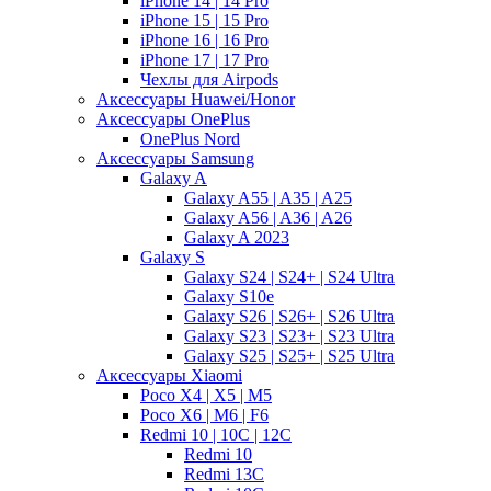
iPhone 14 | 14 Pro
iPhone 15 | 15 Pro
iPhone 16 | 16 Pro
iPhone 17 | 17 Pro
Чехлы для Airpods
Аксессуары Huawei/Honor
Аксессуары OnePlus
OnePlus Nord
Аксессуары Samsung
Galaxy A
Galaxy A55 | A35 | A25
Galaxy A56 | A36 | A26
Galaxy A 2023
Galaxy S
Galaxy S24 | S24+ | S24 Ultra
Galaxy S10e
Galaxy S26 | S26+ | S26 Ultra
Galaxy S23 | S23+ | S23 Ultra
Galaxy S25 | S25+ | S25 Ultra
Аксессуары Xiaomi
Poco X4 | X5 | M5
Poco X6 | M6 | F6
Redmi 10 | 10C | 12C
Redmi 10
Redmi 13C