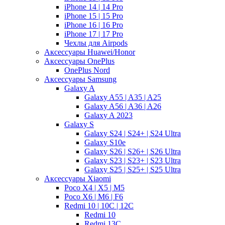
iPhone 14 | 14 Pro
iPhone 15 | 15 Pro
iPhone 16 | 16 Pro
iPhone 17 | 17 Pro
Чехлы для Airpods
Аксессуары Huawei/Honor
Аксессуары OnePlus
OnePlus Nord
Аксессуары Samsung
Galaxy A
Galaxy A55 | A35 | A25
Galaxy A56 | A36 | A26
Galaxy A 2023
Galaxy S
Galaxy S24 | S24+ | S24 Ultra
Galaxy S10e
Galaxy S26 | S26+ | S26 Ultra
Galaxy S23 | S23+ | S23 Ultra
Galaxy S25 | S25+ | S25 Ultra
Аксессуары Xiaomi
Poco X4 | X5 | M5
Poco X6 | M6 | F6
Redmi 10 | 10C | 12C
Redmi 10
Redmi 13C