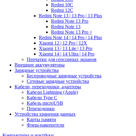
Redmi 10C
Redmi 12C
Redmi Note 13 | 13 Pro | 13 Plus
Redmi Note 13 Pro
Redmi Note 13
Redmi Note 13 Pro +
Redmi Note 14 | 14 Pro | 14 Plus
Xiaomi 12 | 12 Pro | 12X
Xiaomi 13 | 13 Lite | 13 Pro
Xiaomi 14 | 14 Ultra | 14 Pro
Перчатки для сенсорных экранов
Внешние аккумуляторы
Зарядные устройства
Беспроводные зарядные устройства
Сетевые зарядные устройства
Кабели, переходники, адаптеры
Кабели Lightning (Apple)
Кабели Type C
Кабель microUSB
Переходники
Устройства хранения данных
Карты памяти
Флеш-накопители
Компьютеры и ноутбуки