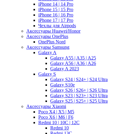
iPhone 14 | 14 Pro
iPhone 15 | 15 Pro
iPhone 16 | 16 Pro
iPhone 17 | 17 Pro
Чехлы для Airpods
Аксессуары Huawei/Honor
Аксессуары OnePlus
OnePlus Nord
Аксессуары Samsung
Galaxy A
Galaxy A55 | A35 | A25
Galaxy A56 | A36 | A26
Galaxy A 2023
Galaxy S
Galaxy S24 | S24+ | S24 Ultra
Galaxy S10e
Galaxy S26 | S26+ | S26 Ultra
Galaxy S23 | S23+ | S23 Ultra
Galaxy S25 | S25+ | S25 Ultra
Аксессуары Xiaomi
Poco X4 | X5 | M5
Poco X6 | M6 | F6
Redmi 10 | 10C | 12C
Redmi 10
Redmi 13C