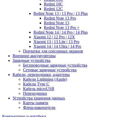
Redmi 10C
Redmi 12C
Redmi Note 13 | 13 Pro | 13 Plus
Redmi Note 13 Pro
Redmi Note 13
Redmi Note 13 Pro +
Redmi Note 14 | 14 Pro | 14 Plus
Xiaomi 12 | 12 Pro | 12X
Xiaomi 13 | 13 Lite | 13 Pro
Xiaomi 14 | 14 Ultra | 14 Pro
Перчатки для сенсорных экранов
Внешние аккумуляторы
Зарядные устройства
Беспроводные зарядные устройства
Сетевые зарядные устройства
Кабели, переходники, адаптеры
Кабели Lightning (Apple)
Кабели Type C
Кабель microUSB
Переходники
Устройства хранения данных
Карты памяти
Флеш-накопители
Компьютеры и ноутбуки