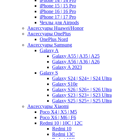
iPhone 14 | 14 Pro
iPhone 15 | 15 Pro
iPhone 16 | 16 Pro
iPhone 17 | 17 Pro
Чехлы для Airpods
Аксессуары Huawei/Honor
Аксессуары OnePlus
OnePlus Nord
Аксессуары Samsung
Galaxy A
Galaxy A55 | A35 | A25
Galaxy A56 | A36 | A26
Galaxy A 2023
Galaxy S
Galaxy S24 | S24+ | S24 Ultra
Galaxy S10e
Galaxy S26 | S26+ | S26 Ultra
Galaxy S23 | S23+ | S23 Ultra
Galaxy S25 | S25+ | S25 Ultra
Аксессуары Xiaomi
Poco X4 | X5 | M5
Poco X6 | M6 | F6
Redmi 10 | 10C | 12C
Redmi 10
Redmi 13C