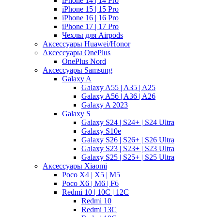
iPhone 14 | 14 Pro
iPhone 15 | 15 Pro
iPhone 16 | 16 Pro
iPhone 17 | 17 Pro
Чехлы для Airpods
Аксессуары Huawei/Honor
Аксессуары OnePlus
OnePlus Nord
Аксессуары Samsung
Galaxy A
Galaxy A55 | A35 | A25
Galaxy A56 | A36 | A26
Galaxy A 2023
Galaxy S
Galaxy S24 | S24+ | S24 Ultra
Galaxy S10e
Galaxy S26 | S26+ | S26 Ultra
Galaxy S23 | S23+ | S23 Ultra
Galaxy S25 | S25+ | S25 Ultra
Аксессуары Xiaomi
Poco X4 | X5 | M5
Poco X6 | M6 | F6
Redmi 10 | 10C | 12C
Redmi 10
Redmi 13C