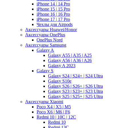
iPhone 14 | 14 Pro
iPhone 15 | 15 Pro
iPhone 16 | 16 Pro
iPhone 17 | 17 Pro
Чехлы для Airpods
Аксессуары Huawei/Honor
Аксессуары OnePlus
OnePlus Nord
Аксессуары Samsung
Galaxy A
Galaxy A55 | A35 | A25
Galaxy A56 | A36 | A26
Galaxy A 2023
Galaxy S
Galaxy S24 | S24+ | S24 Ultra
Galaxy S10e
Galaxy S26 | S26+ | S26 Ultra
Galaxy S23 | S23+ | S23 Ultra
Galaxy S25 | S25+ | S25 Ultra
Аксессуары Xiaomi
Poco X4 | X5 | M5
Poco X6 | M6 | F6
Redmi 10 | 10C | 12C
Redmi 10
Redmi 13C