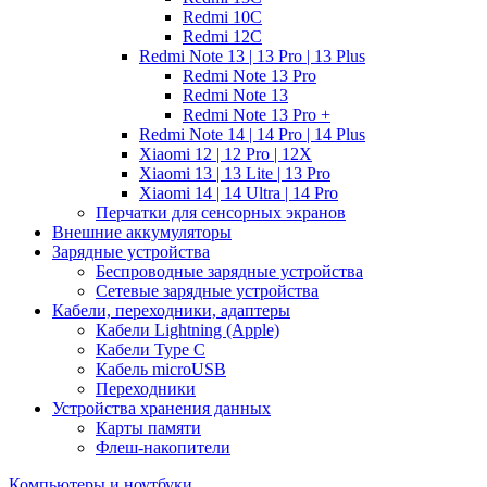
Redmi 10C
Redmi 12C
Redmi Note 13 | 13 Pro | 13 Plus
Redmi Note 13 Pro
Redmi Note 13
Redmi Note 13 Pro +
Redmi Note 14 | 14 Pro | 14 Plus
Xiaomi 12 | 12 Pro | 12X
Xiaomi 13 | 13 Lite | 13 Pro
Xiaomi 14 | 14 Ultra | 14 Pro
Перчатки для сенсорных экранов
Внешние аккумуляторы
Зарядные устройства
Беспроводные зарядные устройства
Сетевые зарядные устройства
Кабели, переходники, адаптеры
Кабели Lightning (Apple)
Кабели Type C
Кабель microUSB
Переходники
Устройства хранения данных
Карты памяти
Флеш-накопители
Компьютеры и ноутбуки