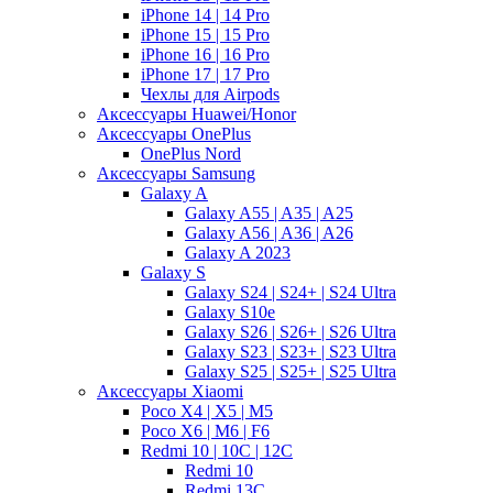
iPhone 14 | 14 Pro
iPhone 15 | 15 Pro
iPhone 16 | 16 Pro
iPhone 17 | 17 Pro
Чехлы для Airpods
Аксессуары Huawei/Honor
Аксессуары OnePlus
OnePlus Nord
Аксессуары Samsung
Galaxy A
Galaxy A55 | A35 | A25
Galaxy A56 | A36 | A26
Galaxy A 2023
Galaxy S
Galaxy S24 | S24+ | S24 Ultra
Galaxy S10e
Galaxy S26 | S26+ | S26 Ultra
Galaxy S23 | S23+ | S23 Ultra
Galaxy S25 | S25+ | S25 Ultra
Аксессуары Xiaomi
Poco X4 | X5 | M5
Poco X6 | M6 | F6
Redmi 10 | 10C | 12C
Redmi 10
Redmi 13C