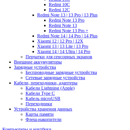
Redmi 10C
Redmi 12C
Redmi Note 13 | 13 Pro | 13 Plus
Redmi Note 13 Pro
Redmi Note 13
Redmi Note 13 Pro +
Redmi Note 14 | 14 Pro | 14 Plus
Xiaomi 12 | 12 Pro | 12X
Xiaomi 13 | 13 Lite | 13 Pro
Xiaomi 14 | 14 Ultra | 14 Pro
Перчатки для сенсорных экранов
Внешние аккумуляторы
Зарядные устройства
Беспроводные зарядные устройства
Сетевые зарядные устройства
Кабели, переходники, адаптеры
Кабели Lightning (Apple)
Кабели Type C
Кабель microUSB
Переходники
Устройства хранения данных
Карты памяти
Флеш-накопители
Компьютеры и ноутбуки