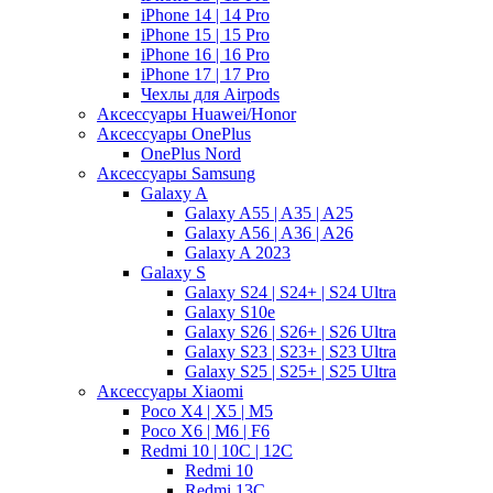
iPhone 14 | 14 Pro
iPhone 15 | 15 Pro
iPhone 16 | 16 Pro
iPhone 17 | 17 Pro
Чехлы для Airpods
Аксессуары Huawei/Honor
Аксессуары OnePlus
OnePlus Nord
Аксессуары Samsung
Galaxy A
Galaxy A55 | A35 | A25
Galaxy A56 | A36 | A26
Galaxy A 2023
Galaxy S
Galaxy S24 | S24+ | S24 Ultra
Galaxy S10e
Galaxy S26 | S26+ | S26 Ultra
Galaxy S23 | S23+ | S23 Ultra
Galaxy S25 | S25+ | S25 Ultra
Аксессуары Xiaomi
Poco X4 | X5 | M5
Poco X6 | M6 | F6
Redmi 10 | 10C | 12C
Redmi 10
Redmi 13C