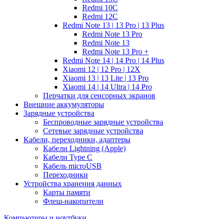
Redmi 10C
Redmi 12C
Redmi Note 13 | 13 Pro | 13 Plus
Redmi Note 13 Pro
Redmi Note 13
Redmi Note 13 Pro +
Redmi Note 14 | 14 Pro | 14 Plus
Xiaomi 12 | 12 Pro | 12X
Xiaomi 13 | 13 Lite | 13 Pro
Xiaomi 14 | 14 Ultra | 14 Pro
Перчатки для сенсорных экранов
Внешние аккумуляторы
Зарядные устройства
Беспроводные зарядные устройства
Сетевые зарядные устройства
Кабели, переходники, адаптеры
Кабели Lightning (Apple)
Кабели Type C
Кабель microUSB
Переходники
Устройства хранения данных
Карты памяти
Флеш-накопители
Компьютеры и ноутбуки