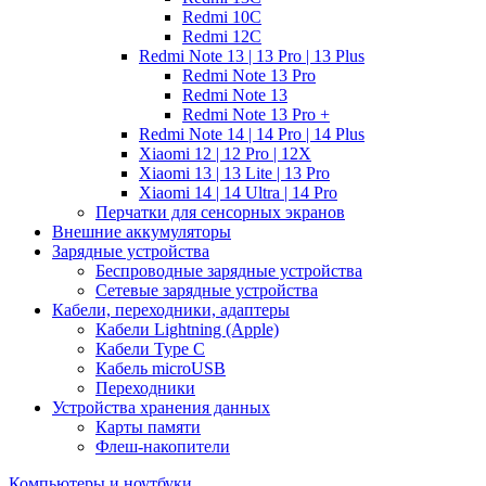
Redmi 10C
Redmi 12C
Redmi Note 13 | 13 Pro | 13 Plus
Redmi Note 13 Pro
Redmi Note 13
Redmi Note 13 Pro +
Redmi Note 14 | 14 Pro | 14 Plus
Xiaomi 12 | 12 Pro | 12X
Xiaomi 13 | 13 Lite | 13 Pro
Xiaomi 14 | 14 Ultra | 14 Pro
Перчатки для сенсорных экранов
Внешние аккумуляторы
Зарядные устройства
Беспроводные зарядные устройства
Сетевые зарядные устройства
Кабели, переходники, адаптеры
Кабели Lightning (Apple)
Кабели Type C
Кабель microUSB
Переходники
Устройства хранения данных
Карты памяти
Флеш-накопители
Компьютеры и ноутбуки