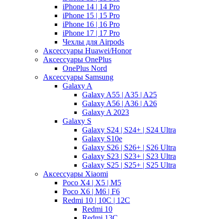
iPhone 14 | 14 Pro
iPhone 15 | 15 Pro
iPhone 16 | 16 Pro
iPhone 17 | 17 Pro
Чехлы для Airpods
Аксессуары Huawei/Honor
Аксессуары OnePlus
OnePlus Nord
Аксессуары Samsung
Galaxy A
Galaxy A55 | A35 | A25
Galaxy A56 | A36 | A26
Galaxy A 2023
Galaxy S
Galaxy S24 | S24+ | S24 Ultra
Galaxy S10e
Galaxy S26 | S26+ | S26 Ultra
Galaxy S23 | S23+ | S23 Ultra
Galaxy S25 | S25+ | S25 Ultra
Аксессуары Xiaomi
Poco X4 | X5 | M5
Poco X6 | M6 | F6
Redmi 10 | 10C | 12C
Redmi 10
Redmi 13C