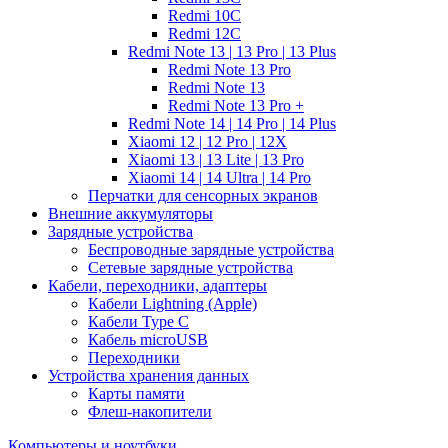
Redmi 10C
Redmi 12C
Redmi Note 13 | 13 Pro | 13 Plus
Redmi Note 13 Pro
Redmi Note 13
Redmi Note 13 Pro +
Redmi Note 14 | 14 Pro | 14 Plus
Xiaomi 12 | 12 Pro | 12X
Xiaomi 13 | 13 Lite | 13 Pro
Xiaomi 14 | 14 Ultra | 14 Pro
Перчатки для сенсорных экранов
Внешние аккумуляторы
Зарядные устройства
Беспроводные зарядные устройства
Сетевые зарядные устройства
Кабели, переходники, адаптеры
Кабели Lightning (Apple)
Кабели Type C
Кабель microUSB
Переходники
Устройства хранения данных
Карты памяти
Флеш-накопители
Компьютеры и ноутбуки