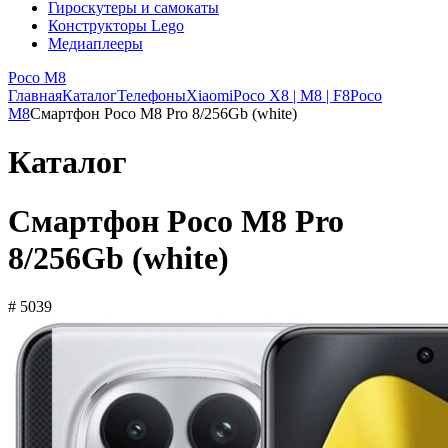
Гироскутеры и самокаты
Конструкторы Lego
Медиаплееры
Poco M8
Главная
Каталог
Телефоны
Xiaomi
Poco X8 | M8 | F8
Poco
M8
Смартфон Poco M8 Pro 8/256Gb (white)
Каталог
Смартфон Poco M8 Pro
8/256Gb (white)
# 5039