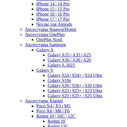
iPhone 14 | 14 Pro
iPhone 15 | 15 Pro
iPhone 16 | 16 Pro
iPhone 17 | 17 Pro
Чехлы для Airpods
Аксессуары Huawei/Honor
Аксессуары OnePlus
OnePlus Nord
Аксессуары Samsung
Galaxy A
Galaxy A55 | A35 | A25
Galaxy A56 | A36 | A26
Galaxy A 2023
Galaxy S
Galaxy S24 | S24+ | S24 Ultra
Galaxy S10e
Galaxy S26 | S26+ | S26 Ultra
Galaxy S23 | S23+ | S23 Ultra
Galaxy S25 | S25+ | S25 Ultra
Аксессуары Xiaomi
Poco X4 | X5 | M5
Poco X6 | M6 | F6
Redmi 10 | 10C | 12C
Redmi 10
Redmi 13C