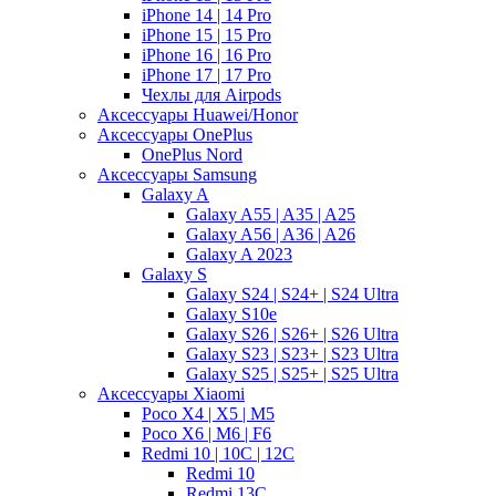
iPhone 14 | 14 Pro
iPhone 15 | 15 Pro
iPhone 16 | 16 Pro
iPhone 17 | 17 Pro
Чехлы для Airpods
Аксессуары Huawei/Honor
Аксессуары OnePlus
OnePlus Nord
Аксессуары Samsung
Galaxy A
Galaxy A55 | A35 | A25
Galaxy A56 | A36 | A26
Galaxy A 2023
Galaxy S
Galaxy S24 | S24+ | S24 Ultra
Galaxy S10e
Galaxy S26 | S26+ | S26 Ultra
Galaxy S23 | S23+ | S23 Ultra
Galaxy S25 | S25+ | S25 Ultra
Аксессуары Xiaomi
Poco X4 | X5 | M5
Poco X6 | M6 | F6
Redmi 10 | 10C | 12C
Redmi 10
Redmi 13C