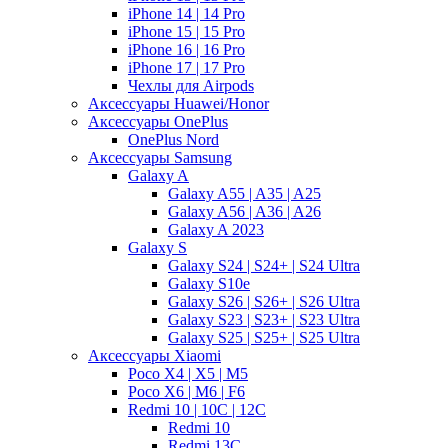
iPhone 14 | 14 Pro
iPhone 15 | 15 Pro
iPhone 16 | 16 Pro
iPhone 17 | 17 Pro
Чехлы для Airpods
Аксессуары Huawei/Honor
Аксессуары OnePlus
OnePlus Nord
Аксессуары Samsung
Galaxy A
Galaxy A55 | A35 | A25
Galaxy A56 | A36 | A26
Galaxy A 2023
Galaxy S
Galaxy S24 | S24+ | S24 Ultra
Galaxy S10e
Galaxy S26 | S26+ | S26 Ultra
Galaxy S23 | S23+ | S23 Ultra
Galaxy S25 | S25+ | S25 Ultra
Аксессуары Xiaomi
Poco X4 | X5 | M5
Poco X6 | M6 | F6
Redmi 10 | 10C | 12C
Redmi 10
Redmi 13C