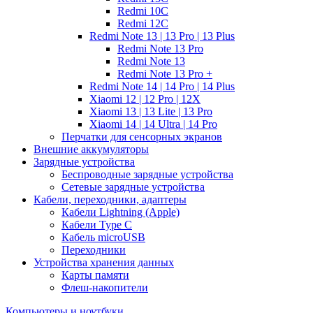
Redmi 10C
Redmi 12C
Redmi Note 13 | 13 Pro | 13 Plus
Redmi Note 13 Pro
Redmi Note 13
Redmi Note 13 Pro +
Redmi Note 14 | 14 Pro | 14 Plus
Xiaomi 12 | 12 Pro | 12X
Xiaomi 13 | 13 Lite | 13 Pro
Xiaomi 14 | 14 Ultra | 14 Pro
Перчатки для сенсорных экранов
Внешние аккумуляторы
Зарядные устройства
Беспроводные зарядные устройства
Сетевые зарядные устройства
Кабели, переходники, адаптеры
Кабели Lightning (Apple)
Кабели Type C
Кабель microUSB
Переходники
Устройства хранения данных
Карты памяти
Флеш-накопители
Компьютеры и ноутбуки