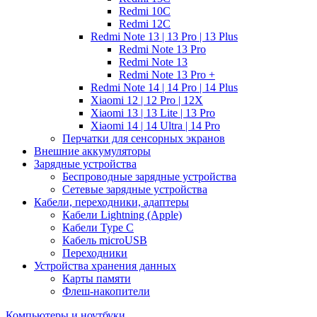
Redmi 10C
Redmi 12C
Redmi Note 13 | 13 Pro | 13 Plus
Redmi Note 13 Pro
Redmi Note 13
Redmi Note 13 Pro +
Redmi Note 14 | 14 Pro | 14 Plus
Xiaomi 12 | 12 Pro | 12X
Xiaomi 13 | 13 Lite | 13 Pro
Xiaomi 14 | 14 Ultra | 14 Pro
Перчатки для сенсорных экранов
Внешние аккумуляторы
Зарядные устройства
Беспроводные зарядные устройства
Сетевые зарядные устройства
Кабели, переходники, адаптеры
Кабели Lightning (Apple)
Кабели Type C
Кабель microUSB
Переходники
Устройства хранения данных
Карты памяти
Флеш-накопители
Компьютеры и ноутбуки