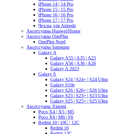
iPhone 14 | 14 Pro
iPhone 15 | 15 Pro
iPhone 16 | 16 Pro
iPhone 17 | 17 Pro
Чехлы для Airpods
Аксессуары Huawei/Honor
Аксессуары OnePlus
OnePlus Nord
Аксессуары Samsung
Galaxy A
Galaxy A55 | A35 | A25
Galaxy A56 | A36 | A26
Galaxy A 2023
Galaxy S
Galaxy S24 | S24+ | S24 Ultra
Galaxy S10e
Galaxy S26 | S26+ | S26 Ultra
Galaxy S23 | S23+ | S23 Ultra
Galaxy S25 | S25+ | S25 Ultra
Аксессуары Xiaomi
Poco X4 | X5 | M5
Poco X6 | M6 | F6
Redmi 10 | 10C | 12C
Redmi 10
Redmi 13C