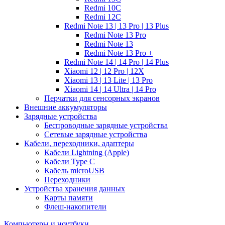
Redmi 10C
Redmi 12C
Redmi Note 13 | 13 Pro | 13 Plus
Redmi Note 13 Pro
Redmi Note 13
Redmi Note 13 Pro +
Redmi Note 14 | 14 Pro | 14 Plus
Xiaomi 12 | 12 Pro | 12X
Xiaomi 13 | 13 Lite | 13 Pro
Xiaomi 14 | 14 Ultra | 14 Pro
Перчатки для сенсорных экранов
Внешние аккумуляторы
Зарядные устройства
Беспроводные зарядные устройства
Сетевые зарядные устройства
Кабели, переходники, адаптеры
Кабели Lightning (Apple)
Кабели Type C
Кабель microUSB
Переходники
Устройства хранения данных
Карты памяти
Флеш-накопители
Компьютеры и ноутбуки