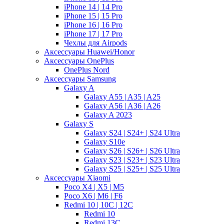
iPhone 14 | 14 Pro
iPhone 15 | 15 Pro
iPhone 16 | 16 Pro
iPhone 17 | 17 Pro
Чехлы для Airpods
Аксессуары Huawei/Honor
Аксессуары OnePlus
OnePlus Nord
Аксессуары Samsung
Galaxy A
Galaxy A55 | A35 | A25
Galaxy A56 | A36 | A26
Galaxy A 2023
Galaxy S
Galaxy S24 | S24+ | S24 Ultra
Galaxy S10e
Galaxy S26 | S26+ | S26 Ultra
Galaxy S23 | S23+ | S23 Ultra
Galaxy S25 | S25+ | S25 Ultra
Аксессуары Xiaomi
Poco X4 | X5 | M5
Poco X6 | M6 | F6
Redmi 10 | 10C | 12C
Redmi 10
Redmi 13C