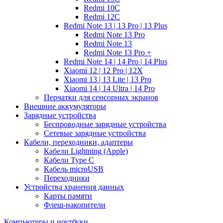
Redmi 10C
Redmi 12C
Redmi Note 13 | 13 Pro | 13 Plus
Redmi Note 13 Pro
Redmi Note 13
Redmi Note 13 Pro +
Redmi Note 14 | 14 Pro | 14 Plus
Xiaomi 12 | 12 Pro | 12X
Xiaomi 13 | 13 Lite | 13 Pro
Xiaomi 14 | 14 Ultra | 14 Pro
Перчатки для сенсорных экранов
Внешние аккумуляторы
Зарядные устройства
Беспроводные зарядные устройства
Сетевые зарядные устройства
Кабели, переходники, адаптеры
Кабели Lightning (Apple)
Кабели Type C
Кабель microUSB
Переходники
Устройства хранения данных
Карты памяти
Флеш-накопители
Компьютеры и ноутбуки