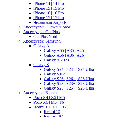
iPhone 14 | 14 Pro
iPhone 15 | 15 Pro
iPhone 16 | 16 Pro
iPhone 17 | 17 Pro
Чехлы для Airpods
Аксессуары Huawei/Honor
Аксессуары OnePlus
OnePlus Nord
Аксессуары Samsung
Galaxy A
Galaxy A55 | A35 | A25
Galaxy A56 | A36 | A26
Galaxy A 2023
Galaxy S
Galaxy S24 | S24+ | S24 Ultra
Galaxy S10e
Galaxy S26 | S26+ | S26 Ultra
Galaxy S23 | S23+ | S23 Ultra
Galaxy S25 | S25+ | S25 Ultra
Аксессуары Xiaomi
Poco X4 | X5 | M5
Poco X6 | M6 | F6
Redmi 10 | 10C | 12C
Redmi 10
Redmi 13C