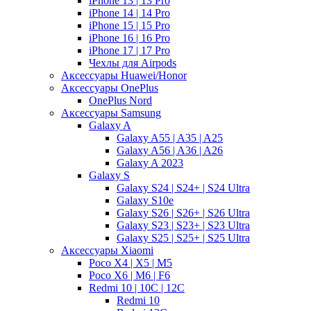
iPhone 13 | 13 Pro
iPhone 14 | 14 Pro
iPhone 15 | 15 Pro
iPhone 16 | 16 Pro
iPhone 17 | 17 Pro
Чехлы для Airpods
Аксессуары Huawei/Honor
Аксессуары OnePlus
OnePlus Nord
Аксессуары Samsung
Galaxy A
Galaxy A55 | A35 | A25
Galaxy A56 | A36 | A26
Galaxy A 2023
Galaxy S
Galaxy S24 | S24+ | S24 Ultra
Galaxy S10e
Galaxy S26 | S26+ | S26 Ultra
Galaxy S23 | S23+ | S23 Ultra
Galaxy S25 | S25+ | S25 Ultra
Аксессуары Xiaomi
Poco X4 | X5 | M5
Poco X6 | M6 | F6
Redmi 10 | 10C | 12C
Redmi 10