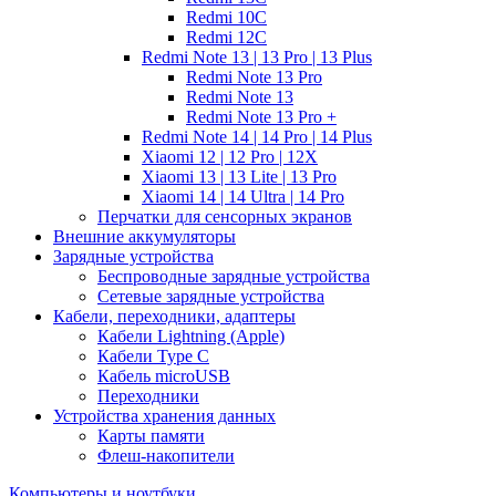
Redmi 10C
Redmi 12C
Redmi Note 13 | 13 Pro | 13 Plus
Redmi Note 13 Pro
Redmi Note 13
Redmi Note 13 Pro +
Redmi Note 14 | 14 Pro | 14 Plus
Xiaomi 12 | 12 Pro | 12X
Xiaomi 13 | 13 Lite | 13 Pro
Xiaomi 14 | 14 Ultra | 14 Pro
Перчатки для сенсорных экранов
Внешние аккумуляторы
Зарядные устройства
Беспроводные зарядные устройства
Сетевые зарядные устройства
Кабели, переходники, адаптеры
Кабели Lightning (Apple)
Кабели Type C
Кабель microUSB
Переходники
Устройства хранения данных
Карты памяти
Флеш-накопители
Компьютеры и ноутбуки