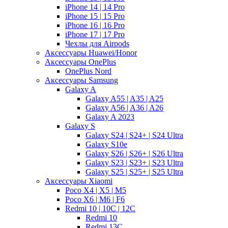
iPhone 14 | 14 Pro
iPhone 15 | 15 Pro
iPhone 16 | 16 Pro
iPhone 17 | 17 Pro
Чехлы для Airpods
Аксессуары Huawei/Honor
Аксессуары OnePlus
OnePlus Nord
Аксессуары Samsung
Galaxy A
Galaxy A55 | A35 | A25
Galaxy A56 | A36 | A26
Galaxy A 2023
Galaxy S
Galaxy S24 | S24+ | S24 Ultra
Galaxy S10e
Galaxy S26 | S26+ | S26 Ultra
Galaxy S23 | S23+ | S23 Ultra
Galaxy S25 | S25+ | S25 Ultra
Аксессуары Xiaomi
Poco X4 | X5 | M5
Poco X6 | M6 | F6
Redmi 10 | 10C | 12C
Redmi 10
Redmi 13C