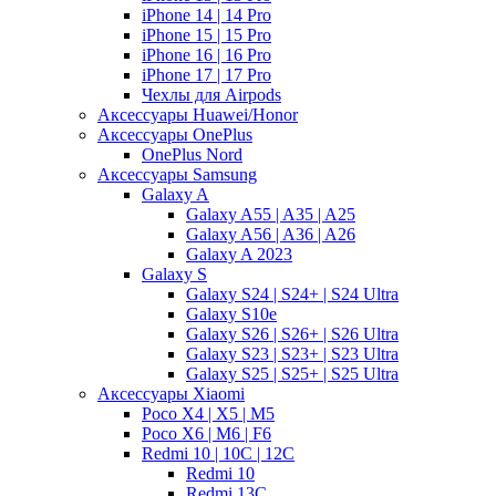
iPhone 14 | 14 Pro
iPhone 15 | 15 Pro
iPhone 16 | 16 Pro
iPhone 17 | 17 Pro
Чехлы для Airpods
Аксессуары Huawei/Honor
Аксессуары OnePlus
OnePlus Nord
Аксессуары Samsung
Galaxy A
Galaxy A55 | A35 | A25
Galaxy A56 | A36 | A26
Galaxy A 2023
Galaxy S
Galaxy S24 | S24+ | S24 Ultra
Galaxy S10e
Galaxy S26 | S26+ | S26 Ultra
Galaxy S23 | S23+ | S23 Ultra
Galaxy S25 | S25+ | S25 Ultra
Аксессуары Xiaomi
Poco X4 | X5 | M5
Poco X6 | M6 | F6
Redmi 10 | 10C | 12C
Redmi 10
Redmi 13C