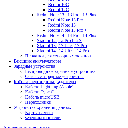
Redmi 10C
Redmi 12C
Redmi Note 13 | 13 Pro | 13 Plus
Redmi Note 13 Pro
Redmi Note 13
Redmi Note 13 Pro +
Redmi Note 14 | 14 Pro | 14 Plus
Xiaomi 12 | 12 Pro | 12X
Xiaomi 13 | 13 Lite | 13 Pro
Xiaomi 14 | 14 Ultra | 14 Pro
Перчатки для сенсорных экранов
Внешние аккумуляторы
Зарядные устройства
Беспроводные зарядные устройства
Сетевые зарядные устройства
Кабели, переходники, адаптеры
Кабели Lightning (Apple)
Кабели Type C
Кабель microUSB
Переходники
Устройства хранения данных
Карты памяти
Флеш-накопители
Компьютеры и ноутбуки