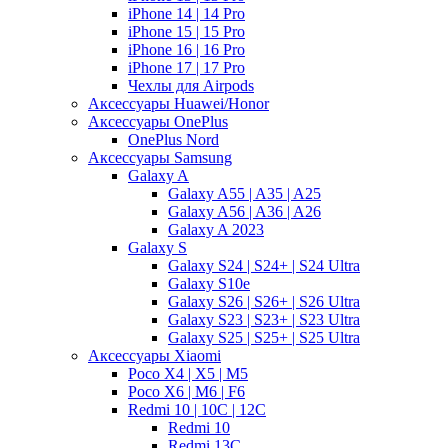
iPhone 14 | 14 Pro
iPhone 15 | 15 Pro
iPhone 16 | 16 Pro
iPhone 17 | 17 Pro
Чехлы для Airpods
Аксессуары Huawei/Honor
Аксессуары OnePlus
OnePlus Nord
Аксессуары Samsung
Galaxy A
Galaxy A55 | A35 | A25
Galaxy A56 | A36 | A26
Galaxy A 2023
Galaxy S
Galaxy S24 | S24+ | S24 Ultra
Galaxy S10e
Galaxy S26 | S26+ | S26 Ultra
Galaxy S23 | S23+ | S23 Ultra
Galaxy S25 | S25+ | S25 Ultra
Аксессуары Xiaomi
Poco X4 | X5 | M5
Poco X6 | M6 | F6
Redmi 10 | 10C | 12C
Redmi 10
Redmi 13C