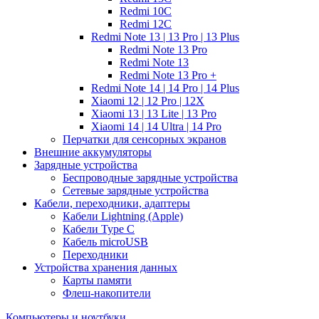
Redmi 10C
Redmi 12C
Redmi Note 13 | 13 Pro | 13 Plus
Redmi Note 13 Pro
Redmi Note 13
Redmi Note 13 Pro +
Redmi Note 14 | 14 Pro | 14 Plus
Xiaomi 12 | 12 Pro | 12X
Xiaomi 13 | 13 Lite | 13 Pro
Xiaomi 14 | 14 Ultra | 14 Pro
Перчатки для сенсорных экранов
Внешние аккумуляторы
Зарядные устройства
Беспроводные зарядные устройства
Сетевые зарядные устройства
Кабели, переходники, адаптеры
Кабели Lightning (Apple)
Кабели Type C
Кабель microUSB
Переходники
Устройства хранения данных
Карты памяти
Флеш-накопители
Компьютеры и ноутбуки