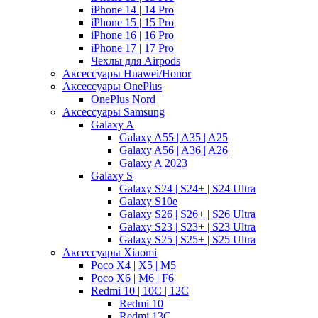
iPhone 14 | 14 Pro
iPhone 15 | 15 Pro
iPhone 16 | 16 Pro
iPhone 17 | 17 Pro
Чехлы для Airpods
Аксессуары Huawei/Honor
Аксессуары OnePlus
OnePlus Nord
Аксессуары Samsung
Galaxy A
Galaxy A55 | A35 | A25
Galaxy A56 | A36 | A26
Galaxy A 2023
Galaxy S
Galaxy S24 | S24+ | S24 Ultra
Galaxy S10e
Galaxy S26 | S26+ | S26 Ultra
Galaxy S23 | S23+ | S23 Ultra
Galaxy S25 | S25+ | S25 Ultra
Аксессуары Xiaomi
Poco X4 | X5 | M5
Poco X6 | M6 | F6
Redmi 10 | 10C | 12C
Redmi 10
Redmi 13C