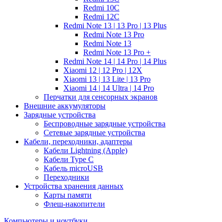
Redmi 10C
Redmi 12C
Redmi Note 13 | 13 Pro | 13 Plus
Redmi Note 13 Pro
Redmi Note 13
Redmi Note 13 Pro +
Redmi Note 14 | 14 Pro | 14 Plus
Xiaomi 12 | 12 Pro | 12X
Xiaomi 13 | 13 Lite | 13 Pro
Xiaomi 14 | 14 Ultra | 14 Pro
Перчатки для сенсорных экранов
Внешние аккумуляторы
Зарядные устройства
Беспроводные зарядные устройства
Сетевые зарядные устройства
Кабели, переходники, адаптеры
Кабели Lightning (Apple)
Кабели Type C
Кабель microUSB
Переходники
Устройства хранения данных
Карты памяти
Флеш-накопители
Компьютеры и ноутбуки