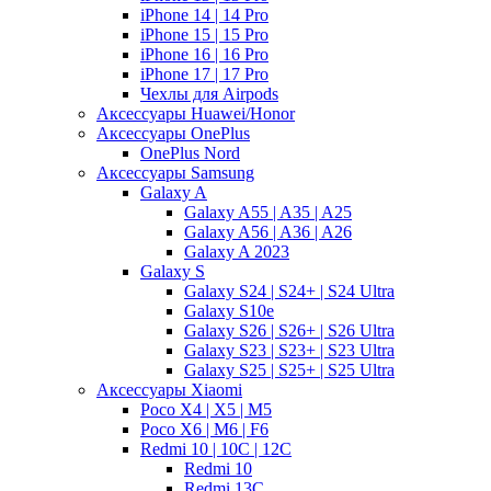
iPhone 14 | 14 Pro
iPhone 15 | 15 Pro
iPhone 16 | 16 Pro
iPhone 17 | 17 Pro
Чехлы для Airpods
Аксессуары Huawei/Honor
Аксессуары OnePlus
OnePlus Nord
Аксессуары Samsung
Galaxy A
Galaxy A55 | A35 | A25
Galaxy A56 | A36 | A26
Galaxy A 2023
Galaxy S
Galaxy S24 | S24+ | S24 Ultra
Galaxy S10e
Galaxy S26 | S26+ | S26 Ultra
Galaxy S23 | S23+ | S23 Ultra
Galaxy S25 | S25+ | S25 Ultra
Аксессуары Xiaomi
Poco X4 | X5 | M5
Poco X6 | M6 | F6
Redmi 10 | 10C | 12C
Redmi 10
Redmi 13C