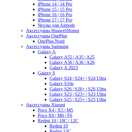
iPhone 14 | 14 Pro
iPhone 15 | 15 Pro
iPhone 16 | 16 Pro
iPhone 17 | 17 Pro
Чехлы для Airpods
Аксессуары Huawei/Honor
Аксессуары OnePlus
OnePlus Nord
Аксессуары Samsung
Galaxy A
Galaxy A55 | A35 | A25
Galaxy A56 | A36 | A26
Galaxy A 2023
Galaxy S
Galaxy S24 | S24+ | S24 Ultra
Galaxy S10e
Galaxy S26 | S26+ | S26 Ultra
Galaxy S23 | S23+ | S23 Ultra
Galaxy S25 | S25+ | S25 Ultra
Аксессуары Xiaomi
Poco X4 | X5 | M5
Poco X6 | M6 | F6
Redmi 10 | 10C | 12C
Redmi 10
Redmi 13C