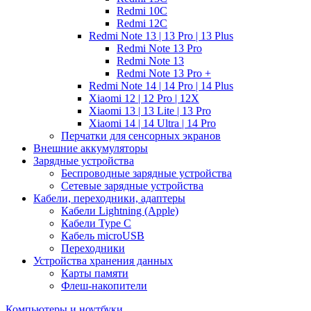
Redmi 10C
Redmi 12C
Redmi Note 13 | 13 Pro | 13 Plus
Redmi Note 13 Pro
Redmi Note 13
Redmi Note 13 Pro +
Redmi Note 14 | 14 Pro | 14 Plus
Xiaomi 12 | 12 Pro | 12X
Xiaomi 13 | 13 Lite | 13 Pro
Xiaomi 14 | 14 Ultra | 14 Pro
Перчатки для сенсорных экранов
Внешние аккумуляторы
Зарядные устройства
Беспроводные зарядные устройства
Сетевые зарядные устройства
Кабели, переходники, адаптеры
Кабели Lightning (Apple)
Кабели Type C
Кабель microUSB
Переходники
Устройства хранения данных
Карты памяти
Флеш-накопители
Компьютеры и ноутбуки