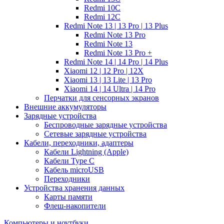
Redmi 10C
Redmi 12C
Redmi Note 13 | 13 Pro | 13 Plus
Redmi Note 13 Pro
Redmi Note 13
Redmi Note 13 Pro +
Redmi Note 14 | 14 Pro | 14 Plus
Xiaomi 12 | 12 Pro | 12X
Xiaomi 13 | 13 Lite | 13 Pro
Xiaomi 14 | 14 Ultra | 14 Pro
Перчатки для сенсорных экранов
Внешние аккумуляторы
Зарядные устройства
Беспроводные зарядные устройства
Сетевые зарядные устройства
Кабели, переходники, адаптеры
Кабели Lightning (Apple)
Кабели Type C
Кабель microUSB
Переходники
Устройства хранения данных
Карты памяти
Флеш-накопители
Компьютеры и ноутбуки