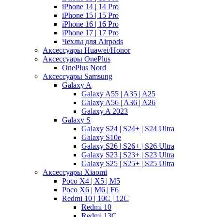
iPhone 14 | 14 Pro
iPhone 15 | 15 Pro
iPhone 16 | 16 Pro
iPhone 17 | 17 Pro
Чехлы для Airpods
Аксессуары Huawei/Honor
Аксессуары OnePlus
OnePlus Nord
Аксессуары Samsung
Galaxy A
Galaxy A55 | A35 | A25
Galaxy A56 | A36 | A26
Galaxy A 2023
Galaxy S
Galaxy S24 | S24+ | S24 Ultra
Galaxy S10e
Galaxy S26 | S26+ | S26 Ultra
Galaxy S23 | S23+ | S23 Ultra
Galaxy S25 | S25+ | S25 Ultra
Аксессуары Xiaomi
Poco X4 | X5 | M5
Poco X6 | M6 | F6
Redmi 10 | 10C | 12C
Redmi 10
Redmi 13C