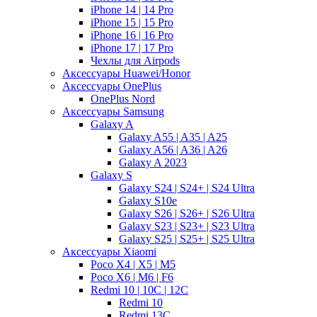
iPhone 14 | 14 Pro
iPhone 15 | 15 Pro
iPhone 16 | 16 Pro
iPhone 17 | 17 Pro
Чехлы для Airpods
Аксессуары Huawei/Honor
Аксессуары OnePlus
OnePlus Nord
Аксессуары Samsung
Galaxy A
Galaxy A55 | A35 | A25
Galaxy A56 | A36 | A26
Galaxy A 2023
Galaxy S
Galaxy S24 | S24+ | S24 Ultra
Galaxy S10e
Galaxy S26 | S26+ | S26 Ultra
Galaxy S23 | S23+ | S23 Ultra
Galaxy S25 | S25+ | S25 Ultra
Аксессуары Xiaomi
Poco X4 | X5 | M5
Poco X6 | M6 | F6
Redmi 10 | 10C | 12C
Redmi 10
Redmi 13C