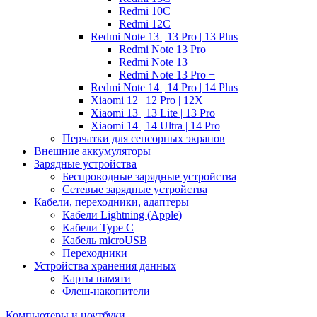
Redmi 10C
Redmi 12C
Redmi Note 13 | 13 Pro | 13 Plus
Redmi Note 13 Pro
Redmi Note 13
Redmi Note 13 Pro +
Redmi Note 14 | 14 Pro | 14 Plus
Xiaomi 12 | 12 Pro | 12X
Xiaomi 13 | 13 Lite | 13 Pro
Xiaomi 14 | 14 Ultra | 14 Pro
Перчатки для сенсорных экранов
Внешние аккумуляторы
Зарядные устройства
Беспроводные зарядные устройства
Сетевые зарядные устройства
Кабели, переходники, адаптеры
Кабели Lightning (Apple)
Кабели Type C
Кабель microUSB
Переходники
Устройства хранения данных
Карты памяти
Флеш-накопители
Компьютеры и ноутбуки