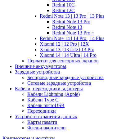
Redmi 10C
Redmi 12C
Redmi Note 13 | 13 Pro | 13 Plus
Redmi Note 13 Pro
Redmi Note 13
Redmi Note 13 Pro +
Redmi Note 14 | 14 Pro | 14 Plus
Xiaomi 12 | 12 Pro | 12X
Xiaomi 13 | 13 Lite | 13 Pro
Xiaomi 14 | 14 Ultra | 14 Pro
Перчатки для сенсорных экранов
Внешние аккумуляторы
Зарядные устройства
Беспроводные зарядные устройства
Сетевые зарядные устройства
Кабели, переходники, адаптеры
Кабели Lightning (Apple)
Кабели Type C
Кабель microUSB
Переходники
Устройства хранения данных
Карты памяти
Флеш-накопители
Компьютеры и ноутбуки