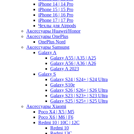
iPhone 14 | 14 Pro
iPhone 15 | 15 Pro
iPhone 16 | 16 Pro
iPhone 17 | 17 Pro
Чехлы для Airpods
Аксессуары Huawei/Honor
Аксессуары OnePlus
OnePlus Nord
Аксессуары Samsung
Galaxy A
Galaxy A55 | A35 | A25
Galaxy A56 | A36 | A26
Galaxy A 2023
Galaxy S
Galaxy S24 | S24+ | S24 Ultra
Galaxy S10e
Galaxy S26 | S26+ | S26 Ultra
Galaxy S23 | S23+ | S23 Ultra
Galaxy S25 | S25+ | S25 Ultra
Аксессуары Xiaomi
Poco X4 | X5 | M5
Poco X6 | M6 | F6
Redmi 10 | 10C | 12C
Redmi 10
Redmi 13C