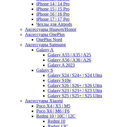
iPhone 14 | 14 Pro
iPhone 15 | 15 Pro
iPhone 16 | 16 Pro
iPhone 17 | 17 Pro
Чехлы для Airpods
Аксессуары Huawei/Honor
Аксессуары OnePlus
OnePlus Nord
Аксессуары Samsung
Galaxy A
Galaxy A55 | A35 | A25
Galaxy A56 | A36 | A26
Galaxy A 2023
Galaxy S
Galaxy S24 | S24+ | S24 Ultra
Galaxy S10e
Galaxy S26 | S26+ | S26 Ultra
Galaxy S23 | S23+ | S23 Ultra
Galaxy S25 | S25+ | S25 Ultra
Аксессуары Xiaomi
Poco X4 | X5 | M5
Poco X6 | M6 | F6
Redmi 10 | 10C | 12C
Redmi 10
Redmi 13C