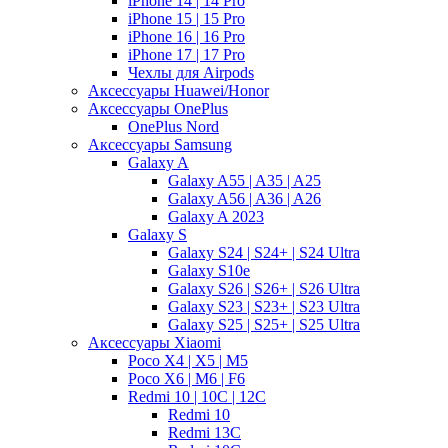
iPhone 14 | 14 Pro
iPhone 15 | 15 Pro
iPhone 16 | 16 Pro
iPhone 17 | 17 Pro
Чехлы для Airpods
Аксессуары Huawei/Honor
Аксессуары OnePlus
OnePlus Nord
Аксессуары Samsung
Galaxy A
Galaxy A55 | A35 | A25
Galaxy A56 | A36 | A26
Galaxy A 2023
Galaxy S
Galaxy S24 | S24+ | S24 Ultra
Galaxy S10e
Galaxy S26 | S26+ | S26 Ultra
Galaxy S23 | S23+ | S23 Ultra
Galaxy S25 | S25+ | S25 Ultra
Аксессуары Xiaomi
Poco X4 | X5 | M5
Poco X6 | M6 | F6
Redmi 10 | 10C | 12C
Redmi 10
Redmi 13C