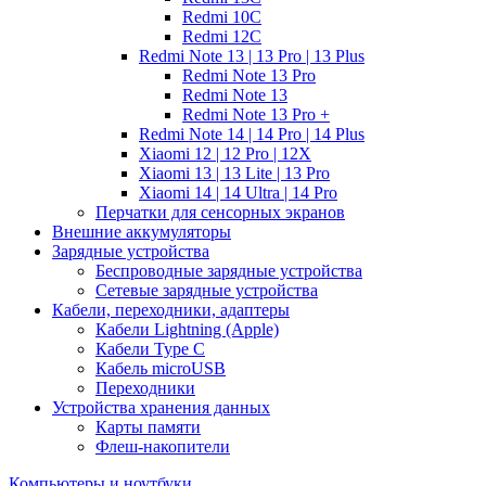
Redmi 10C
Redmi 12C
Redmi Note 13 | 13 Pro | 13 Plus
Redmi Note 13 Pro
Redmi Note 13
Redmi Note 13 Pro +
Redmi Note 14 | 14 Pro | 14 Plus
Xiaomi 12 | 12 Pro | 12X
Xiaomi 13 | 13 Lite | 13 Pro
Xiaomi 14 | 14 Ultra | 14 Pro
Перчатки для сенсорных экранов
Внешние аккумуляторы
Зарядные устройства
Беспроводные зарядные устройства
Сетевые зарядные устройства
Кабели, переходники, адаптеры
Кабели Lightning (Apple)
Кабели Type C
Кабель microUSB
Переходники
Устройства хранения данных
Карты памяти
Флеш-накопители
Компьютеры и ноутбуки