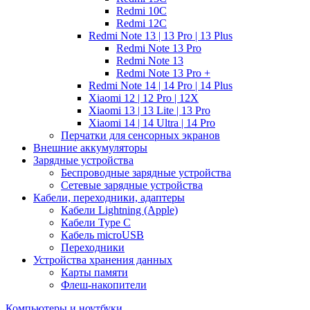
Redmi 10C
Redmi 12C
Redmi Note 13 | 13 Pro | 13 Plus
Redmi Note 13 Pro
Redmi Note 13
Redmi Note 13 Pro +
Redmi Note 14 | 14 Pro | 14 Plus
Xiaomi 12 | 12 Pro | 12X
Xiaomi 13 | 13 Lite | 13 Pro
Xiaomi 14 | 14 Ultra | 14 Pro
Перчатки для сенсорных экранов
Внешние аккумуляторы
Зарядные устройства
Беспроводные зарядные устройства
Сетевые зарядные устройства
Кабели, переходники, адаптеры
Кабели Lightning (Apple)
Кабели Type C
Кабель microUSB
Переходники
Устройства хранения данных
Карты памяти
Флеш-накопители
Компьютеры и ноутбуки