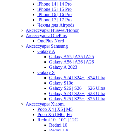
iPhone 14 | 14 Pro
iPhone 15 | 15 Pro
iPhone 16 | 16 Pro
iPhone 17 | 17 Pro
Чехлы для Airpods
Аксессуары Huawei/Honor
Аксессуары OnePlus
OnePlus Nord
Аксессуары Samsung
Galaxy A
Galaxy A55 | A35 | A25
Galaxy A56 | A36 | A26
Galaxy A 2023
Galaxy S
Galaxy S24 | S24+ | S24 Ultra
Galaxy S10e
Galaxy S26 | S26+ | S26 Ultra
Galaxy S23 | S23+ | S23 Ultra
Galaxy S25 | S25+ | S25 Ultra
Аксессуары Xiaomi
Poco X4 | X5 | M5
Poco X6 | M6 | F6
Redmi 10 | 10C | 12C
Redmi 10
Redmi 13C