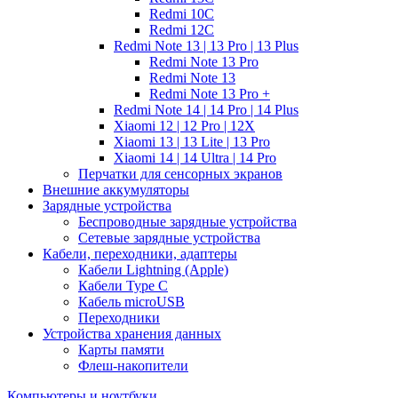
Redmi 10C
Redmi 12C
Redmi Note 13 | 13 Pro | 13 Plus
Redmi Note 13 Pro
Redmi Note 13
Redmi Note 13 Pro +
Redmi Note 14 | 14 Pro | 14 Plus
Xiaomi 12 | 12 Pro | 12X
Xiaomi 13 | 13 Lite | 13 Pro
Xiaomi 14 | 14 Ultra | 14 Pro
Перчатки для сенсорных экранов
Внешние аккумуляторы
Зарядные устройства
Беспроводные зарядные устройства
Сетевые зарядные устройства
Кабели, переходники, адаптеры
Кабели Lightning (Apple)
Кабели Type C
Кабель microUSB
Переходники
Устройства хранения данных
Карты памяти
Флеш-накопители
Компьютеры и ноутбуки