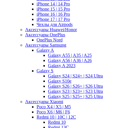
iPhone 14 | 14 Pro
iPhone 15 | 15 Pro
iPhone 16 | 16 Pro
iPhone 17 | 17 Pro
Чехлы для Airpods
Аксессуары Huawei/Honor
Аксессуары OnePlus
OnePlus Nord
Аксессуары Samsung
Galaxy A
Galaxy A55 | A35 | A25
Galaxy A56 | A36 | A26
Galaxy A 2023
Galaxy S
Galaxy S24 | S24+ | S24 Ultra
Galaxy S10e
Galaxy S26 | S26+ | S26 Ultra
Galaxy S23 | S23+ | S23 Ultra
Galaxy S25 | S25+ | S25 Ultra
Аксессуары Xiaomi
Poco X4 | X5 | M5
Poco X6 | M6 | F6
Redmi 10 | 10C | 12C
Redmi 10
Redmi 13C