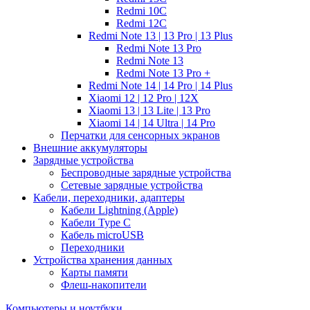
Redmi 10C
Redmi 12C
Redmi Note 13 | 13 Pro | 13 Plus
Redmi Note 13 Pro
Redmi Note 13
Redmi Note 13 Pro +
Redmi Note 14 | 14 Pro | 14 Plus
Xiaomi 12 | 12 Pro | 12X
Xiaomi 13 | 13 Lite | 13 Pro
Xiaomi 14 | 14 Ultra | 14 Pro
Перчатки для сенсорных экранов
Внешние аккумуляторы
Зарядные устройства
Беспроводные зарядные устройства
Сетевые зарядные устройства
Кабели, переходники, адаптеры
Кабели Lightning (Apple)
Кабели Type C
Кабель microUSB
Переходники
Устройства хранения данных
Карты памяти
Флеш-накопители
Компьютеры и ноутбуки