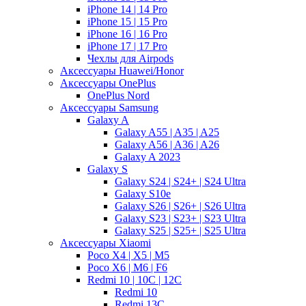
iPhone 14 | 14 Pro
iPhone 15 | 15 Pro
iPhone 16 | 16 Pro
iPhone 17 | 17 Pro
Чехлы для Airpods
Аксессуары Huawei/Honor
Аксессуары OnePlus
OnePlus Nord
Аксессуары Samsung
Galaxy A
Galaxy A55 | A35 | A25
Galaxy A56 | A36 | A26
Galaxy A 2023
Galaxy S
Galaxy S24 | S24+ | S24 Ultra
Galaxy S10e
Galaxy S26 | S26+ | S26 Ultra
Galaxy S23 | S23+ | S23 Ultra
Galaxy S25 | S25+ | S25 Ultra
Аксессуары Xiaomi
Poco X4 | X5 | M5
Poco X6 | M6 | F6
Redmi 10 | 10C | 12C
Redmi 10
Redmi 13C