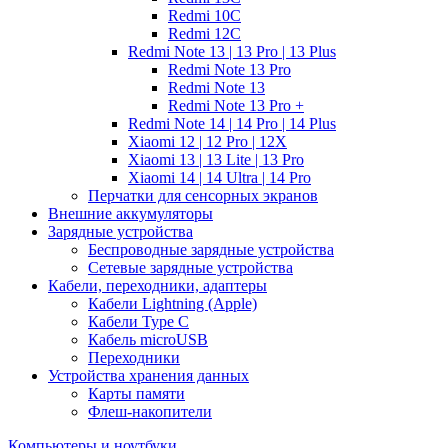
Redmi 10C
Redmi 12C
Redmi Note 13 | 13 Pro | 13 Plus
Redmi Note 13 Pro
Redmi Note 13
Redmi Note 13 Pro +
Redmi Note 14 | 14 Pro | 14 Plus
Xiaomi 12 | 12 Pro | 12X
Xiaomi 13 | 13 Lite | 13 Pro
Xiaomi 14 | 14 Ultra | 14 Pro
Перчатки для сенсорных экранов
Внешние аккумуляторы
Зарядные устройства
Беспроводные зарядные устройства
Сетевые зарядные устройства
Кабели, переходники, адаптеры
Кабели Lightning (Apple)
Кабели Type C
Кабель microUSB
Переходники
Устройства хранения данных
Карты памяти
Флеш-накопители
Компьютеры и ноутбуки