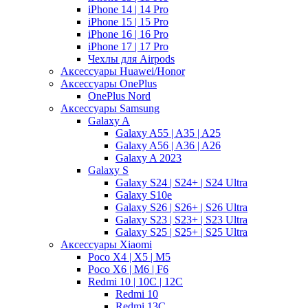
iPhone 14 | 14 Pro
iPhone 15 | 15 Pro
iPhone 16 | 16 Pro
iPhone 17 | 17 Pro
Чехлы для Airpods
Аксессуары Huawei/Honor
Аксессуары OnePlus
OnePlus Nord
Аксессуары Samsung
Galaxy A
Galaxy A55 | A35 | A25
Galaxy A56 | A36 | A26
Galaxy A 2023
Galaxy S
Galaxy S24 | S24+ | S24 Ultra
Galaxy S10e
Galaxy S26 | S26+ | S26 Ultra
Galaxy S23 | S23+ | S23 Ultra
Galaxy S25 | S25+ | S25 Ultra
Аксессуары Xiaomi
Poco X4 | X5 | M5
Poco X6 | M6 | F6
Redmi 10 | 10C | 12C
Redmi 10
Redmi 13C