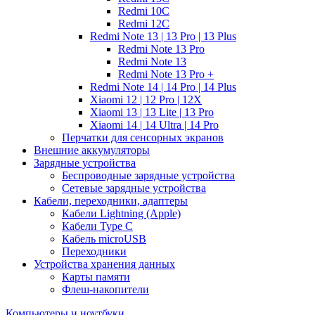
Redmi 10C
Redmi 12C
Redmi Note 13 | 13 Pro | 13 Plus
Redmi Note 13 Pro
Redmi Note 13
Redmi Note 13 Pro +
Redmi Note 14 | 14 Pro | 14 Plus
Xiaomi 12 | 12 Pro | 12X
Xiaomi 13 | 13 Lite | 13 Pro
Xiaomi 14 | 14 Ultra | 14 Pro
Перчатки для сенсорных экранов
Внешние аккумуляторы
Зарядные устройства
Беспроводные зарядные устройства
Сетевые зарядные устройства
Кабели, переходники, адаптеры
Кабели Lightning (Apple)
Кабели Type C
Кабель microUSB
Переходники
Устройства хранения данных
Карты памяти
Флеш-накопители
Компьютеры и ноутбуки