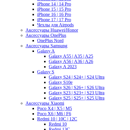
iPhone 14 | 14 Pro
iPhone 15 | 15 Pro
iPhone 16 | 16 Pro
iPhone 17 | 17 Pro
Чехлы для Airpods
Аксессуары Huawei/Honor
Аксессуары OnePlus
OnePlus Nord
Аксессуары Samsung
Galaxy A
Galaxy A55 | A35 | A25
Galaxy A56 | A36 | A26
Galaxy A 2023
Galaxy S
Galaxy S24 | S24+ | S24 Ultra
Galaxy S10e
Galaxy S26 | S26+ | S26 Ultra
Galaxy S23 | S23+ | S23 Ultra
Galaxy S25 | S25+ | S25 Ultra
Аксессуары Xiaomi
Poco X4 | X5 | M5
Poco X6 | M6 | F6
Redmi 10 | 10C | 12C
Redmi 10
Redmi 13C