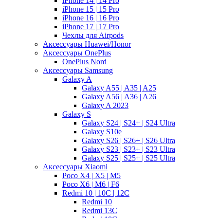
iPhone 14 | 14 Pro
iPhone 15 | 15 Pro
iPhone 16 | 16 Pro
iPhone 17 | 17 Pro
Чехлы для Airpods
Аксессуары Huawei/Honor
Аксессуары OnePlus
OnePlus Nord
Аксессуары Samsung
Galaxy A
Galaxy A55 | A35 | A25
Galaxy A56 | A36 | A26
Galaxy A 2023
Galaxy S
Galaxy S24 | S24+ | S24 Ultra
Galaxy S10e
Galaxy S26 | S26+ | S26 Ultra
Galaxy S23 | S23+ | S23 Ultra
Galaxy S25 | S25+ | S25 Ultra
Аксессуары Xiaomi
Poco X4 | X5 | M5
Poco X6 | M6 | F6
Redmi 10 | 10C | 12C
Redmi 10
Redmi 13C