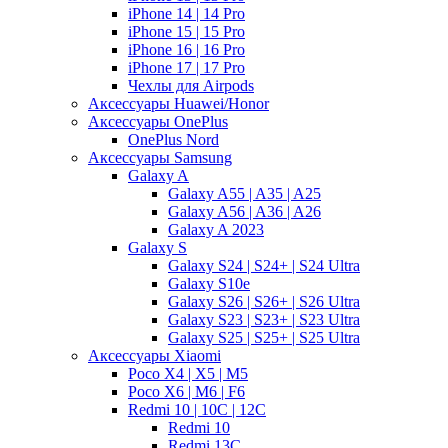
iPhone 14 | 14 Pro
iPhone 15 | 15 Pro
iPhone 16 | 16 Pro
iPhone 17 | 17 Pro
Чехлы для Airpods
Аксессуары Huawei/Honor
Аксессуары OnePlus
OnePlus Nord
Аксессуары Samsung
Galaxy A
Galaxy A55 | A35 | A25
Galaxy A56 | A36 | A26
Galaxy A 2023
Galaxy S
Galaxy S24 | S24+ | S24 Ultra
Galaxy S10e
Galaxy S26 | S26+ | S26 Ultra
Galaxy S23 | S23+ | S23 Ultra
Galaxy S25 | S25+ | S25 Ultra
Аксессуары Xiaomi
Poco X4 | X5 | M5
Poco X6 | M6 | F6
Redmi 10 | 10C | 12C
Redmi 10
Redmi 13C