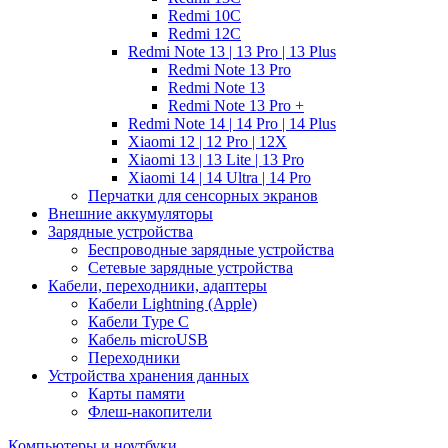
Redmi 10C
Redmi 12C
Redmi Note 13 | 13 Pro | 13 Plus
Redmi Note 13 Pro
Redmi Note 13
Redmi Note 13 Pro +
Redmi Note 14 | 14 Pro | 14 Plus
Xiaomi 12 | 12 Pro | 12X
Xiaomi 13 | 13 Lite | 13 Pro
Xiaomi 14 | 14 Ultra | 14 Pro
Перчатки для сенсорных экранов
Внешние аккумуляторы
Зарядные устройства
Беспроводные зарядные устройства
Сетевые зарядные устройства
Кабели, переходники, адаптеры
Кабели Lightning (Apple)
Кабели Type C
Кабель microUSB
Переходники
Устройства хранения данных
Карты памяти
Флеш-накопители
Компьютеры и ноутбуки